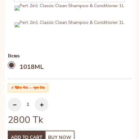
Items
1018ML
⚡ সীমিত স্টক — দ্রুত নিন!
2800
Tk
ADD TO CART
BUY NOW