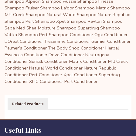
Shampoo
Alpecin Shampoo
Aussie Shampoo
Finesse
Shampoo
Fruiser Shampoo
La'dor Shampoo
Matrix Shampoo
Mill Creek Shampoo
Natural World Shampoo
Nature Republic
Shampoo
Pert Shampoo
Xpel Shampoo
Revlon Shampoo
Seba Med
Shea Moisture Shampoo
Superdrug Shampoo
Vatika Shampoo
Pert Shampoo
Conditioner
Ogx Conditioner
L’Oreal Conditioner
Tresemme Conditioner
Garnier Conditioner
Palmer’s Conditioner
The Body Shop Conditioner
Herbal
Essences Conditioner
Dove Conditioner
Neutrogena
Conditioner
Sunsilk Conditioner
Matrix Conditioner
Mill Creek
Conditioner
Natural World Conditioner
Nature Republic
Conditioner
Pert Conditioner
Xpel Conditioner
Superdrug
Conditioner
XHC Conditioner
Pert Conditioner
Related Products
Useful Links