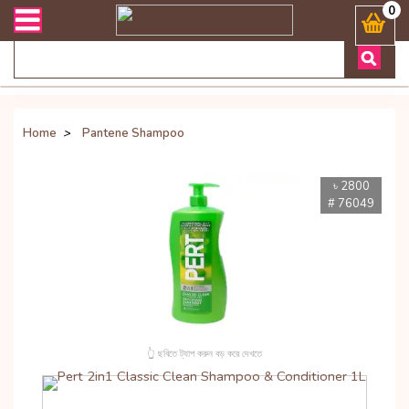
লিভারী সংক্রান্ত যেকোনো জিজ্ঞাসায় কল করুনঃ ( Whatsapp ) 880197227744
0
Home
>
Pantene Shampoo
৳ 2800
# 76049
👆 ছবিতে ট্যাপ করুন বড় করে দেখতে