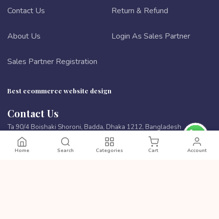
Contact Us
Return & Refund
About Us
Login As Sales Partner
Sales Partner Registration
Best ecommerce website design
Contact Us
Ta 90/4 Boishaki Shoroni, Badda, Dhaka 1212, Bangladesh
Phone:
8801972277444
Home
Search
Categories
Cart
Account
Email:
cutpricebd@gmail.com
PAYMENT METHODS