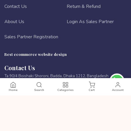
Contact Us
Return & Refund
About Us
Login As Sales Partner
Sales Partner Registration
Best ecommerce website design
Contact Us
Ta 90/4 Boishaki Shoroni, Badda, Dhaka 1212, Bangladesh
Phone:
8801972277444
Home
Search
Categories
Cart
Account
Email:
cutpricebd@gmail.com
PAYMENT METHODS