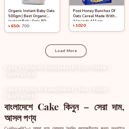
Organic Instant Baby Oats
Post Honey Bunches Of
Quick View
-7%
Quick View
Add to Cart
Add to Cart
500gm | Best Organic
Oats Cereal Made With
Instant Baby Oats BD
Almonds 411gm
৳ 1020
৳ 650
৳ 700
Online Shop
Load More
Cake Products Bangladesh | Buy Online |
CutPriceBD
Cake Products Bangladesh | Buy Online |
CutPriceBD
বাংলাদেশে Cake কিনুন – সেরা দাম,
আসল পণ্য
CutPriceBD-এ আমরা পণ্য (আপনার দৈনন্দিন প্রয়োজনীয়তার জন্য) অনলাইনে