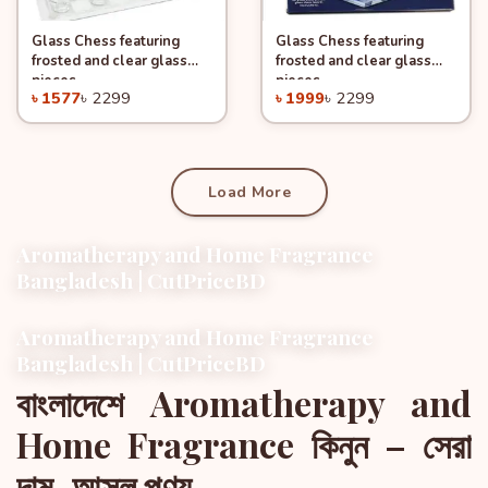
Glass Chess featuring
Glass Chess featuring
Quick View
Quick View
Add to Cart
Add to Cart
frosted and clear glass
frosted and clear glass
-31%
-13%
pieces
pieces
৳ 1577
৳ 2299
৳ 1999
৳ 2299
Load More
Aromatherapy and Home Fragrance
Bangladesh | CutPriceBD
Aromatherapy and Home Fragrance
Bangladesh | CutPriceBD
বাংলাদেশে Aromatherapy and
Home Fragrance কিনুন – সেরা
দাম, আসল পণ্য