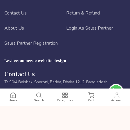
Contact Us
Return & Refund
About Us
Login As Sales Partner
Sales Partner Registration
Best ecommerce website design
Contact Us
Ta 90/4 Boishaki Shoroni, Badda, Dhaka 1212, Bangladesh
Phone:
8801972277444
Home
Search
Categories
Cart
Account
Email:
cutpricebd@gmail.com
PAYMENT METHODS