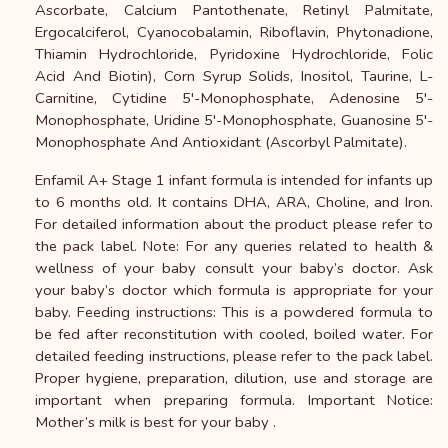
Ascorbate, Calcium Pantothenate, Retinyl Palmitate,
Ergocalciferol, Cyanocobalamin, Riboflavin, Phytonadione,
Thiamin Hydrochloride, Pyridoxine Hydrochloride, Folic
Acid And Biotin), Corn Syrup Solids, Inositol, Taurine, L-
Carnitine, Cytidine 5'-Monophosphate, Adenosine 5'-
Monophosphate, Uridine 5'-Monophosphate, Guanosine 5'-
Monophosphate And Antioxidant (Ascorbyl Palmitate).
Enfamil A+ Stage 1 infant formula is intended for infants up
to 6 months old. It contains DHA, ARA, Choline, and Iron.
For detailed information about the product please refer to
the pack label. Note: For any queries related to health &
wellness of your baby consult your baby’s doctor. Ask
your baby’s doctor which formula is appropriate for your
baby. Feeding instructions: This is a powdered formula to
be fed after reconstitution with cooled, boiled water. For
detailed feeding instructions, please refer to the pack label.
Proper hygiene, preparation, dilution, use and storage are
important when preparing formula. Important Notice:
Mother’s milk is best for your baby .