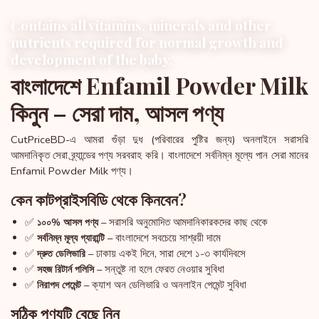
Contains all vitamins, minerals and other
nutrients required for normal growth and
development of the baby.
বাংলাদেশে Enfamil Powder Milk
কিনুন – সেরা দাম, আসল পণ্য
CutPriceBD-এ আমরা গুঁড়া দুধ (পরিবারের পুষ্টির জন্য) অনলাইনে সরাসরি
আমদানিকৃত সেরা ব্র্যান্ডের পণ্য সরবরাহ করি। বাংলাদেশে সর্বনিম্ন মূল্যে পান সেরা মানের
Enfamil Powder Milk পণ্য।
কেন কাটপ্রাইসবিডি থেকে কিনবেন?
✅
– সরাসরি অনুমোদিত আমদানিকারকদের কাছ থেকে
১০০% আসল পণ্য
✅
– বাংলাদেশে সবচেয়ে সাশ্রয়ী দামে
সর্বনিম্ন মূল্য গ্যারান্টি
✅
– ঢাকায় একই দিনে, সারা দেশে ১-৩ কার্যদিবসে
দ্রুত ডেলিভারি
✅
– সন্তুষ্ট না হলে ফেরত নেওয়ার সুবিধা
সহজ রিটার্ন পলিসি
✅
– ক্যাশ অন ডেলিভারি ও অনলাইন পেমেন্ট সুবিধা
নিরাপদ পেমেন্ট
সঠিক পণ্যটি বেছে নিন