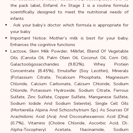
the pack label, Enfamil A+ Stage 1 is a routine formula
scientifically designed to meet the nutritional needs of
infants
. Ask your baby’s doctor which formula is appropriate for
your baby
Important Notice: Mother’s milk is best for your baby.
Enhances the cognitive functions
Lactose, Skim Milk Powder, Milkfat, Blend Of Vegetable
Oils (Canola Oil, Palm Olein Oil, Coconut Oil, Corn Oil),
Galactooligosaccharides (9.82%), Whey Protein
Concentrate (8.45%), Emulsifier (Soy Lecithin), Minerals
(Potassium Citrate, Tricalcium Phosphate, Magnesium
Chloride, Calcium Carbonate, Calcium Chloride, Sodium
Chloride, Potassium Hydroxide, Sodium Citrate, Ferrous
Sulfate, Zinc Sulfate, Copper Sulfate, Manganese Sulfate,
Sodium Iodide And Sodium Selenite), Single Cell Oils
(Mortierella Alpina And Schizochytrium Sp.) As Sources Of
Arachidonic Acid (Ara) And Docosahexaenoic Acid (Dha)
(0.7%), Vitamins (Choline Chloride, Ascorbic Acid, Dl-
Alpha-Tocopheryl Acetate, Niacinamide, Sodium