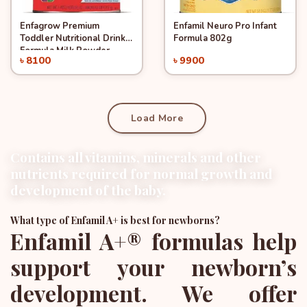
Enfagrow Premium
Enfamil Neuro Pro Infant
Quick View
Quick View
Add to Cart
Add to Cart
Toddler Nutritional Drink
Formula 802g
Formula Milk Powder
৳ 8100
৳ 9900
(1+years) 1.04kg
Load More
Contains all vitamins, minerals and other
nutrients required for normal growth and
development of the baby.
What type of Enfamil A+ is best for newborns?
Enfamil A+® formulas help
support your newborn’s
development. We offer