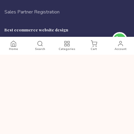
Sales Partner Registration
Best ecommerce website design
Contact Us
Home
Search
Categories
Cart
Account
Ta 90/4 Boishaki Shoroni, Badda, Dhaka 1212, Bangladesh
Phone:
8801972277444
Email:
cutpricebd@gmail.com
PAYMENT METHODS
Copyright © 2026 All rights reserved || Developed by
www.eomsbd.com