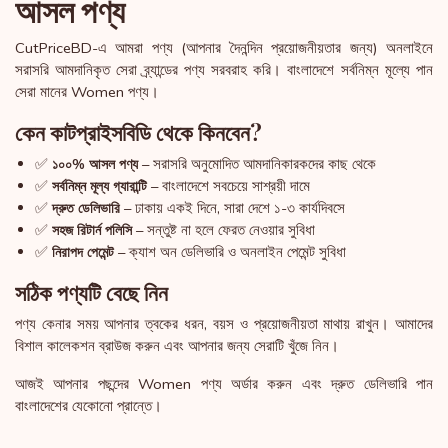
আসল পণ্য
CutPriceBD-এ আমরা পণ্য (আপনার দৈনন্দিন প্রয়োজনীয়তার জন্য) অনলাইনে
সরাসরি আমদানিকৃত সেরা ব্র্যান্ডের পণ্য সরবরাহ করি। বাংলাদেশে সর্বনিম্ন মূল্যে পান
সেরা মানের Women পণ্য।
কেন কাটপ্রাইসবিডি থেকে কিনবেন?
✅
– সরাসরি অনুমোদিত আমদানিকারকদের কাছ থেকে
১০০% আসল পণ্য
✅
– বাংলাদেশে সবচেয়ে সাশ্রয়ী দামে
সর্বনিম্ন মূল্য গ্যারান্টি
✅
– ঢাকায় একই দিনে, সারা দেশে ১-৩ কার্যদিবসে
দ্রুত ডেলিভারি
✅
– সন্তুষ্ট না হলে ফেরত নেওয়ার সুবিধা
সহজ রিটার্ন পলিসি
✅
– ক্যাশ অন ডেলিভারি ও অনলাইন পেমেন্ট সুবিধা
নিরাপদ পেমেন্ট
সঠিক পণ্যটি বেছে নিন
পণ্য কেনার সময় আপনার ত্বকের ধরন, বয়স ও প্রয়োজনীয়তা মাথায় রাখুন। আমাদের
বিশাল কালেকশন ব্রাউজ করুন এবং আপনার জন্য সেরাটি খুঁজে নিন।
আজই আপনার পছন্দের Women পণ্য অর্ডার করুন এবং দ্রুত ডেলিভারি পান
বাংলাদেশের যেকোনো প্রান্তে।