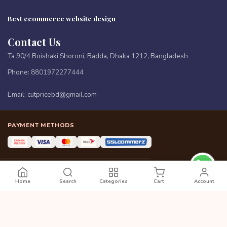
Best ecommerce website design
Contact Us
Ta 90/4 Boishaki Shoroni, Badda, Dhaka 1212, Bangladesh
Phone:
8801972277444
Email:
cutpricebd@gmail.com
PAYMENT METHODS
Copyright © 2026 All rights reserved || Developed by
www.eomsbd.com
Home
Search
Categories
Cart
Account