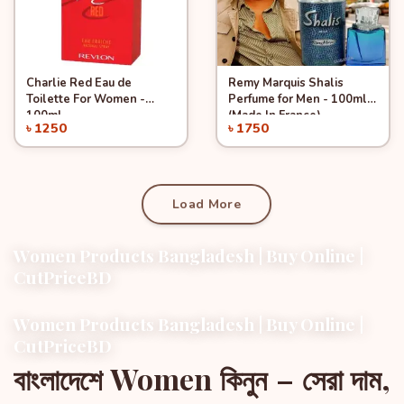
Charlie Red Eau de
Remy Marquis Shalis
Quick View
Quick View
Add to Cart
Add to Cart
Toilette For Women -
Perfume for Men - 100ml
100ml
(Made In France)
৳ 1250
৳ 1750
Load More
Women Products Bangladesh | Buy Online |
CutPriceBD
Women Products Bangladesh | Buy Online |
CutPriceBD
বাংলাদেশে Women কিনুন – সেরা দাম,