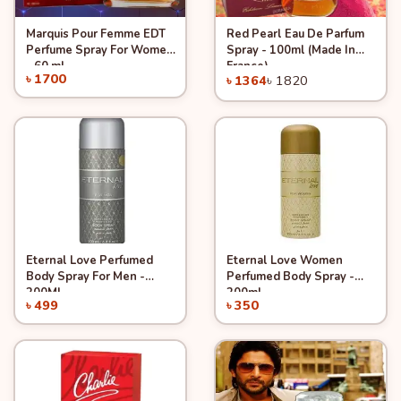
Marquis Pour Femme EDT
Red Pearl Eau De Parfum
Quick View
Quick View
Add to Cart
Add to Cart
Perfume Spray For Women
Spray - 100ml (Made In
-25%
- 60 ml
France)
৳ 1700
৳ 1364
৳ 1820
Eternal Love Perfumed
Eternal Love Women
Quick View
Quick View
Add to Cart
Add to Cart
Body Spray For Men -
Perfumed Body Spray -
200Ml
200ml
৳ 499
৳ 350