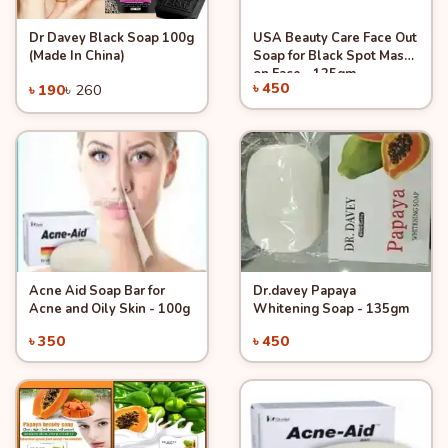
Dr Davey Black Soap 100g
USA Beauty Care Face Out
Quick View
Quick View
Add to Cart
Add to Cart
(Made In China)
Soap for Black Spot Mask
-26%
on Face - 125gm
৳ 450
৳ 190
৳ 260
Acne Aid Soap Bar for
Dr.davey Papaya
Quick View
Quick View
Add to Cart
Add to Cart
Acne and Oily Skin - 100g
Whitening Soap - 135gm
৳ 350
৳ 450