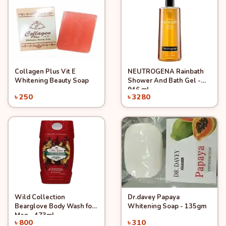
Collagen Plus Vit E
NEUTROGENA Rainbath
Quick View
Quick View
Add to Cart
Add to Cart
Whitening Beauty Soap
Shower And Bath Gel -
946 ml
৳ 250
৳ 3280
Wild Collection
Dr.davey Papaya
Quick View
Quick View
Add to Cart
Add to Cart
Bearglove Body Wash for
Whitening Soap - 135gm
Men - 473ml
৳ 800
৳ 310