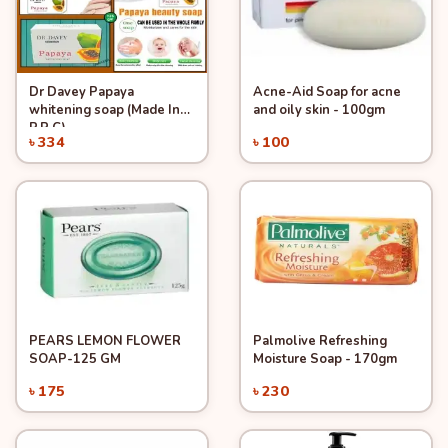
Dr Davey Papaya
Acne-Aid Soap for acne
Quick View
Quick View
Add to Cart
Add to Cart
whitening soap (Made In
and oily skin - 100gm
P.R.C)
৳ 334
৳ 100
PEARS LEMON FLOWER
Palmolive Refreshing
Quick View
Quick View
Add to Cart
Add to Cart
SOAP-125 GM
Moisture Soap - 170gm
৳ 175
৳ 230