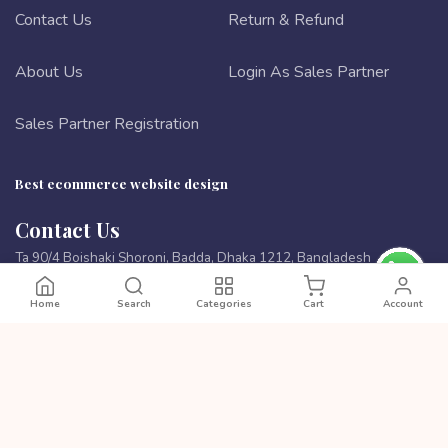
Contact Us
Return & Refund
About Us
Login As Sales Partner
Sales Partner Registration
Best ecommerce website design
Contact Us
Ta 90/4 Boishaki Shoroni, Badda, Dhaka 1212, Bangladesh
Phone:
8801972277444
Home
Search
Categories
Cart
Account
Email:
cutpricebd@gmail.com
PAYMENT METHODS