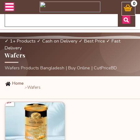
 জিজ্ঞাসায় কল করুনঃ ( Whatsapp ) 8801972277444 Bangladesh's Most Tr
0
✓ 1+ Products
✓ Cash on Delivery
✓ Best Price
✓ Fast
Delivery
Wafers
Wafers Products Bangladesh | Buy Online | CutPriceBD
Home
Wafers
>