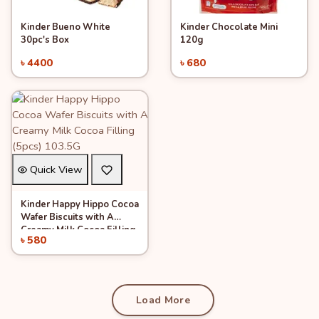
Kinder Bueno White
Kinder Chocolate Mini
Quick View
Quick View
Add to Cart
Pre Order
30pc's Box
120g
৳ 4400
৳ 680
Quick View
Kinder Happy Hippo Cocoa
Add to Cart
Wafer Biscuits with A
Creamy Milk Cocoa Filling
৳ 580
(5pcs) 103.5G
Load More