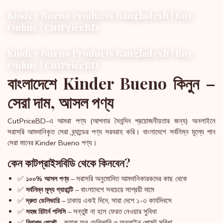
Kinder Bueno Products Bangladesh | Buy
Online | CutPriceBD
Kinder Bueno Products Bangladesh | Buy
Online | CutPriceBD
বাংলাদেশে Kinder Bueno কিনুন –
সেরা দাম, আসল পণ্য
CutPriceBD-এ আমরা পণ্য (আপনার দৈনন্দিন প্রয়োজনীয়তার জন্য) অনলাইনে
সরাসরি আমদানিকৃত সেরা ব্র্যান্ডের পণ্য সরবরাহ করি। বাংলাদেশে সর্বনিম্ন মূল্যে পান
সেরা মানের Kinder Bueno পণ্য।
কেন কাটপ্রাইসবিডি থেকে কিনবেন?
✅
– সরাসরি অনুমোদিত আমদানিকারকদের কাছ থেকে
১০০% আসল পণ্য
✅
– বাংলাদেশে সবচেয়ে সাশ্রয়ী দামে
সর্বনিম্ন মূল্য গ্যারান্টি
✅
– ঢাকায় একই দিনে, সারা দেশে ১-৩ কার্যদিবসে
দ্রুত ডেলিভারি
✅
– সন্তুষ্ট না হলে ফেরত নেওয়ার সুবিধা
সহজ রিটার্ন পলিসি
✅
– ক্যাশ অন ডেলিভারি ও অনলাইন পেমেন্ট সুবিধা
নিরাপদ পেমেন্ট