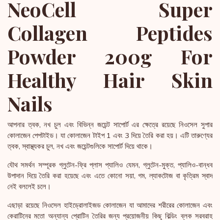
NeoCell Super
Collagen Peptides
Powder 200g For
Healthy Hair Skin
Nails
আপনার ত্বক, নখ চুল এবং বিভিন্ন জয়েন্ট সাপোর্ট এর ক্ষেত্রে রয়েছে নিওসেল সুপার
কোলাজেন পেপটাইড। যা কোলাজেন টাইপ 1 এবং 3 দিয়ে তৈরি করা হয়। এটি তারুণ্যের
ত্বক, স্বাস্থ্যকর চুল, নখ এবং জয়েন্টগুলিকে সাপোর্ট দিয়ে থাকে।
যৌথ সমর্থন সম্পূরক গ্লুটেন-ফ্রি প্লাস প্যালিও যেমন, গ্লুটেন-মুক্ত, প্যালিও-বান্ধব
উপাদান দিয়ে তৈরি করা হয়েছে এবং এতে কোনো সয়া, গম, ল্যাকটোজ বা কৃত্রিম স্বাদ
নেই বললেই চলে।
এছাড়া রয়েছে নিওসেল হাইড্রোলাইজড কোলাজেন যা আমাদের শরীরের কোলাজেন এবং
কেরাটিনের মতো অন্যান্য প্রোটিন তৈরির জন্য প্রয়োজনীয় কিছু বিল্ডিং ব্লক সরবরাহ