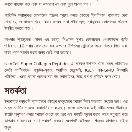
করতে সাহায্য করে এবং যা আমাদের নখ এবং চুলে পাওয়া যায়।
প্রতিদিন স্বাস্থ্যকর কোলাজেন গঠনের প্রচার করার ক্ষেত্রে ক্লিনিকাল গবেষণায় দেখা
গেছে যে, কোলাজেন গ্রহণ করার জন্যে সারা শরীর জুড়ে স্বাস্থ্যকর কোলাজেন গঠনকে
উন্নীত করতে পারে।
আপনার স্বাস্থ্যকর সৌন্দর্য এর জন্যে নিওসেল সুপার কোলাজেন পেপটাইডস প্রতি
পরিবেশনে 10 গ্রাম কোলাজেন সহ আপনার দীপ্তিময় সৌন্দর্যকে আরো ভিতরে গিয়ে এবং
বাইর থাকে সমর্থন করার জন্য তৈরি করা হয়েছে।
NeoCell Super Collagen Peptides এ যেসকল উপাদান থাকে যেমন, পাউডারও
কেটো সার্টিফাইড, গ্লুটেন-মুক্ত, প্যালিও ফ্রেন্ডলি, IGEN নন-GMO ইত্যাদি
পরীক্ষিত। এতে কোনো প্রকার সয়া গম, ল্যাকটোজ, স্টার্চ, কর্ন বা কৃত্রিম স্বাদ নেই।
সতর্কতা
উপরোক্ত পন্যগুলি ব্যাবহারের ক্ষেত্রে ডাক্তারের পরামর্শ নিলে সবথেকে উত্তম হবে। এর
মধ্যে সোডিয়াম এবং ক্যালসিয়াম রয়েছে। যদিও আপনাকে এই দুটির মধ্যে সীমাবদ্ধ
ডায়েট অনুসরণ করার পরামর্শ দেওয়া হয় তবে এই পণ্যটি গ্রহণ করার আগে অনুগ্রহ করে
আপনার ডাক্তারের সাথে পরামর্শ করুন। অবশ্যই এইগুলো শিশুদের নাগালের বাইরে
রাখুন।