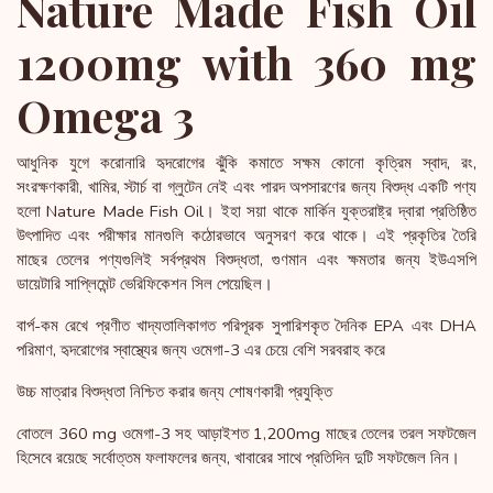
Nature Made Fish Oil
1200mg with 360 mg
Omega 3
আধুনিক যুগে করোনারি হৃদরোগের ঝুঁকি কমাতে সক্ষম কোনো কৃত্রিম স্বাদ, রং,
সংরক্ষণকারী, খামির, স্টার্চ বা গ্লুটেন নেই এবং পারদ অপসারণের জন্য বিশুদ্ধ একটি পণ্য
হলো Nature Made Fish Oil। ইহা সয়া থাকে মার্কিন যুক্তরাষ্ট্র দ্বারা প্রতিষ্ঠিত
উৎপাদিত এবং পরীক্ষার মানগুলি কঠোরভাবে অনুসরণ করে থাকে। এই প্রকৃতির তৈরি
মাছের তেলের পণ্যগুলিই সর্বপ্রথম বিশুদ্ধতা, গুণমান এবং ক্ষমতার জন্য ইউএসপি
ডায়েটারি সাপ্লিমেন্ট ভেরিফিকেশন সিল পেয়েছিল।
বার্প-কম রেখে প্রণীত খাদ্যতালিকাগত পরিপূরক সুপারিশকৃত দৈনিক EPA এবং DHA
পরিমাণ, হৃদরোগের স্বাস্থ্যের জন্য ওমেগা-3 এর চেয়ে বেশি সরবরাহ করে
উচ্চ মাত্রার বিশুদ্ধতা নিশ্চিত করার জন্য শোষণকারী প্রযুক্তি
বোতলে 360 mg ওমেগা-3 সহ আড়াইশত 1,200mg মাছের তেলের তরল সফটজেল
হিসেবে রয়েছে সর্বোত্তম ফলাফলের জন্য, খাবারের সাথে প্রতিদিন দুটি সফটজেল নিন।