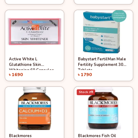
Active White L
Babystart FertilMan Male
Quick View
Quick View
Add to Cart
Add to Cart
Glutathione Skin
Fertility Supplement 30
Whitening 60 Capsules
Tablets
৳ 1690
৳ 1790
Stock নেই
Blackmores
Blackmores Fish Oil
Quick View
Quick View