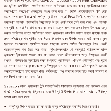
শারীরিক ভাবে স্বস্তিতে রাখতে Gaviscon Double Action Mint Chewable
এর ভূমিকা অপরিসীম। গ্যাভিসকন ডাবল অভিলম্বে কাজ শুরু করে। গ্যাভিসকন ডাবল
অ্যাকশনের ফর্মুলেশন সেকেন্ডের মধ্যে কাজ করে যা একটি প্রতিরক্ষামূলক বাধা তৈরি
করতে সক্ষম এবং ইহা 4 ঘন্টা পর্যন্ত স্থায়ী হয়। অ্যান্টাসিডের বিপরীতে, গ্যাভিসকন ডাবল
অ্যাকশন আপনার পাকস্থলীর বিষয়বস্তুর উপরে একটি স্তর তৈরি করে থাকে এবং আপনার
পাকস্থলীতে অ্যাসিড রাখতে সাহায্য করে। অম্বল এবং বদহজমের দ্বৈত উপশমের জন্য
অনন্য ফর্মুলেশন বলতে গ্যাভিসকন ডাবল অ্যাকশন অস্বস্তি উপশম করতে সাহায্য করার
জন্য অতিরিক্ত পাকস্থলীর অ্যাসিডকে নিরপেক্ষ ভাবে উপশম করে। এটি আপনার বুকে
জ্বলন্ত সংবেদনকে প্রশমিত করতে সাহায্য করতে পেটের বিষয়বস্তুর উপর একটি
প্রতিরক্ষামূলক বাধা তৈরি করে থাকে। সুবিধাজনকভাবে গো ফরম্যাটে গ্যাভিসকন ডাবল
অ্যাকশন ট্যাবলেটে পাওয়া যায় যা চলতে চলতে জীবনযাপনের জন্য উপযুক্ত একটি
মাধ্যম। গর্ভাবস্থায় ব্যবহারের জন্য উপযুক্ত গ্যাভিসকন পণ্যগুলি গর্ভাবস্থায় এবং বুকের
দুধ খাওয়ানোর সময় ব্যবহারের জন্য উপযুক্ত বলে মনে করা হয়। এই ওষুধগুলি আপনার
অনাগত সন্তানের ক্ষতি করতে পারে, গর্ভাবস্থায় ওষুধ ব্যবহার করার আগে সর্বদা ডাক্তার বা
ফার্মাসিস্টের সাথে কথা বলে নিন।
Gaviscon ডাবল অ্যাকশন মিন্ট ট্যাবলেটগুলি সাধারণত বুকজ্বালা এবং বদহজম থেকে
4 ঘন্টা পর্যন্ত দ্রুত প্রশান্তিদায়ক এবং দীর্ঘস্থায়ী উপশম নিয়ে আসে। তারা দুটি ভিন্ন
উপায়ে কাজ করে থাকে।
অস্বস্তি উপশম করতে সাহায্য করার জন্য অতিরিক্ত অ্যাসিড নিরপেক্ষ করা।