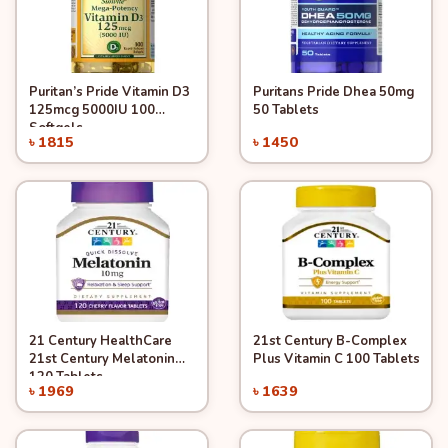
Puritan’s Pride Vitamin D3
Puritans Pride Dhea 50mg
Quick View
Quick View
Add to Cart
Add to Cart
125mcg 5000IU 100
50 Tablets
Softgels
৳ 1815
৳ 1450
21 Century HealthCare
21st Century B-Complex
Quick View
Quick View
Add to Cart
Add to Cart
21st Century Melatonin
Plus Vitamin C 100 Tablets
120 Tablets
৳ 1969
৳ 1639