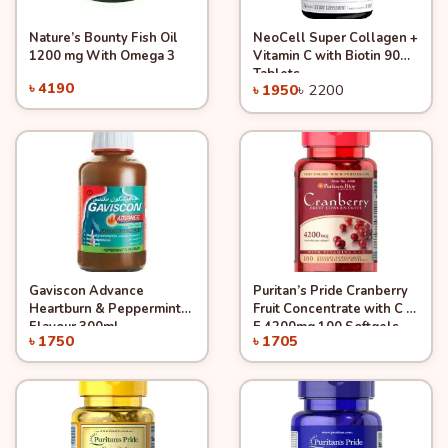
Nature’s Bounty Fish Oil
NeoCell Super Collagen +
Quick View
Quick View
Add to Cart
Add to Cart
1200 mg With Omega 3
Vitamin C with Biotin 90
-11%
Tablets
৳ 4190
৳ 1950
৳ 2200
Gaviscon Advance
Puritan’s Pride Cranberry
Quick View
Quick View
Add to Cart
Add to Cart
Heartburn & Peppermint
Fruit Concentrate with C &
Flavour 300ml
E 4200mg 100 Softgels
৳ 1750
৳ 1705