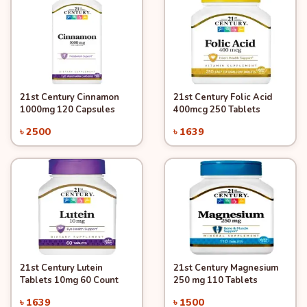
21st Century Cinnamon
21st Century Folic Acid
Quick View
Quick View
Add to Cart
Add to Cart
1000mg 120 Capsules
400mcg 250 Tablets
৳ 2500
৳ 1639
21st Century Lutein
21st Century Magnesium
Quick View
Quick View
Add to Cart
Add to Cart
Tablets 10mg 60 Count
250 mg 110 Tablets
৳ 1639
৳ 1500