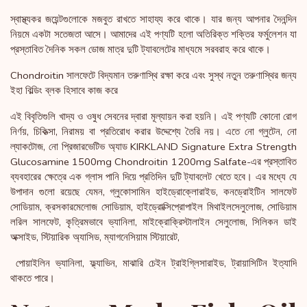
স্বাস্থ্যকর জয়েন্টগুলোকে মজবুত রাখতে সাহায্য করে থাকে। যার জন্য আপনার দৈনন্দিন
নিয়মে একটা সতেজতা আসে। আমাদের এই পণ্যটি হলো অতিরিক্ত শক্তির ফর্মুলেশন যা
প্রস্তাবিত দৈনিক সকল ডোজ মাত্র দুটি ট্যাবলেটের মাধ্যমে সরবরাহ করে থাকে।
Chondroitin সালফেটে বিদ্যমান তরুণাস্থি রক্ষা করে এবং সুস্থ নতুন তরুণাস্থির জন্য
ইহা বিল্ডিং ব্লক হিসাবে কাজ করে
এই বিবৃতিগুলি খাদ্য ও ওষুধ সেবনের দ্বারা মূল্যায়ন করা হয়নি। এই পণ্যটি কোনো রোগ
নির্ণয়, চিকিত্সা, নিরাময় বা প্রতিরোধ করার উদ্দেশ্যে তৈরি নয়। এতে নো গ্লুটেন, নো
ল্যাকটোজ, নো প্রিজারভেটিভ অ্যাড KIRKLAND Signature Extra Strength
Glucosamine 1500mg Chondroitin 1200mg Salfate-এর প্রস্তাবিত
ব্যবহারের ক্ষেত্রে এক গ্লাস পানি দিয়ে প্রতিদিন দুটি ট্যাবলেট খেতে হবে। এর মধ্যে যে
উপাদান গুলো রয়েছে যেমন, গ্লুকোসামিন হাইড্রোক্লোরাইড, কনড্রোইটিন সালফেট
সোডিয়াম, ক্রসকারমেলোজ সোডিয়াম, হাইড্রোক্সিপ্রোপাইল মিথাইলসেলুলোজ, সোডিয়াম
লরিল সালফেট, কৃত্রিমভাবে ভ্যানিলা, মাইক্রোক্রিস্টালাইন সেলুলোজ, সিলিকন ডাই
অক্সাইড, স্টিয়ারিক অ্যাসিড, ম্যাগনেসিয়াম স্টিয়ারেট,
পোয়াইলিন ভ্যানিলা, ফ্ল্যাভিন, মাঝারি চেইন ট্রাইগ্লিসারাইড, ট্রায়াসিটিন ইত্যাদি
থাকতে পারে।