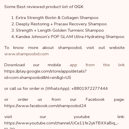
Some Best reviewed product list of
:
OGX
Extra Strength Biotin & Collagen Shampoo
Deeply Restoring + Pracaxi Recovery Shampoo
Strength + Length Golden Turmeric Shampoo
Kandee Johnson’s POP GLAM Ultra-Hydrating Shampoo
To know more about shampoobd, visit out website
www.shampoobd.com
Download our mobile
app from this link
https://play.google.com/store/apps/details?
id=com.shampoobd&hl=en&gl=US
or call us for order in (WhatsApp): +8801972277444
or order us from our Facebook page:
https://www.facebook.com/shampoobd24
visit our youtube link:
https://www.youtube.com/channel/UCe11fe2ykTBXXaBiq_-