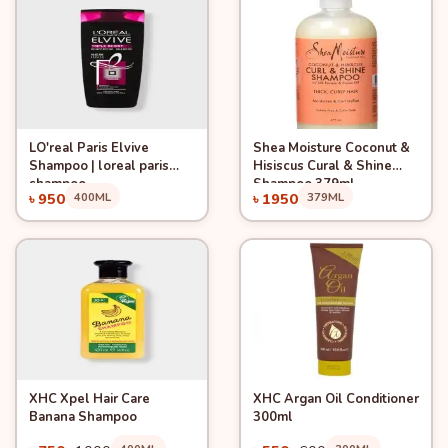
LO'real Paris Elvive
Shea Moisture Coconut &
Quick View
Quick View
Add to Cart
Add to Cart
Shampoo | loreal paris
Hisiscus Cural & Shine
shampoo
Shampoo 379ml
৳ 950
400ML
৳ 1950
379ML
XHC Xpel Hair Care
XHC Argan Oil Conditioner
Quick View
Quick View
-8%
Add to Cart
Add to Cart
Banana Shampoo
300ml
-25%