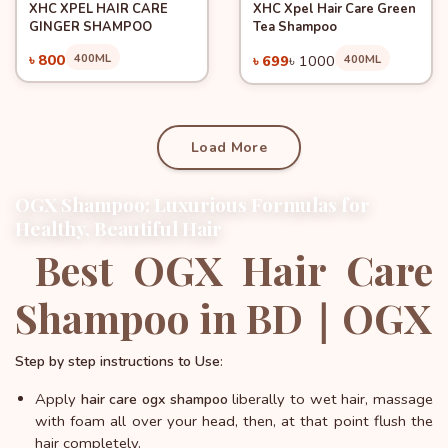
XHC XPEL HAIR CARE
XHC Xpel Hair Care Green
Quick View
Quick View
Add to Cart
Add to Cart
GINGER SHAMPOO
Tea Shampoo
-30%
৳ 800
400ML
৳ 699
৳ 1000
400ML
Load More
OGX Shampoo: Luxurious Formulas for
Healthy, Beautiful Hair
Best OGX Hair Care
Shampoo in BD｜OGX
:
Step by step instructions to Use
Apply
liberally to wet hair, massage
hair care ogx shampoo
with foam all over your head, then, at that point flush the
hair completely.