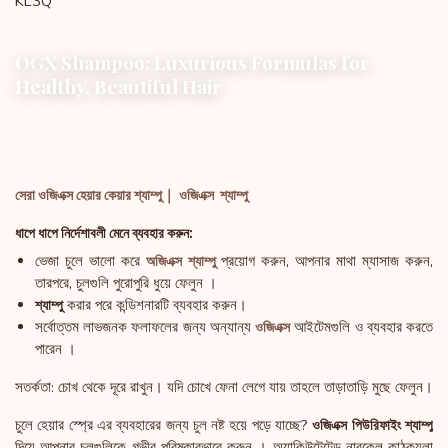
KL3Q
OGX Shampoo: Luxurious Formulas for
Healthy, Beautiful Hair
সেরা ওজিএক্স হেয়ার কেয়ার শ্যাম্পু｜ ওজিএক্স শ্যাম্পু
ধাপে ধাপে নির্দেশাবলী মেনে ব্যবহার করুন:
ভেজা চুলে ভালো করে
প্রয়োগ করুন, আপনার মাথা ম্যাসাজ করুন,
অজিএক্স শ্যাম্পু
তারপরে, চুলগুলি পুরোপুরি ধুয়ে ফেলুন ।
করার পরে কন্ডিশনারটি ব্যবহার করুন।
শ্যাম্পু
সর্বোত্তম লাভজনক ফলাফলের জন্য অন্যান্য
আইটেমগুলি ও ব্যবহার করতে
ওজিএক্স
পারেন ।
সতর্কতা: চোখ থেকে দূরে রাখুন। যদি চোখে ফেনা লেগে যায় তাহলে তাড়াতাড়ি মুছে ফেলুন।
চুলে হেয়ার স্প্রে এর ব্যবহারের জন্য চুল নষ্ট হয়ে পড়ে যাচ্ছে?
ওজিএক্স পিউরিফাইং শ্যাম্পু
দিয়ে আপনার চুলগুলিকে গভীর পরিষ্কারভাবে করুন । অ্যাকিউটেটেড নারকেল কাঠকয়লা