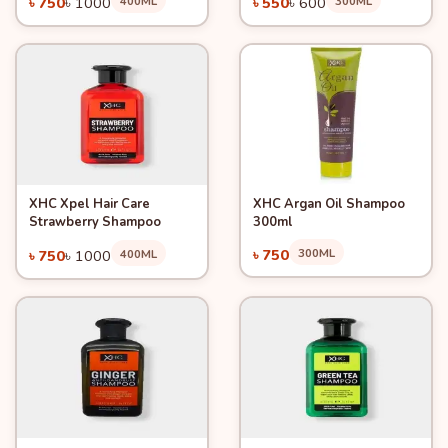
৳ 750
৳ 1000
400ML
৳ 550
৳ 600
300ML
XHC Xpel Hair Care
XHC Argan Oil Shampoo
Quick View
Quick View
Add to Cart
Add to Cart
Strawberry Shampoo
300ml
-25%
৳ 750
300ML
৳ 750
৳ 1000
400ML