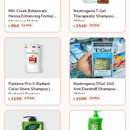
Mill Creek Botanicals
Neutrogena T-Gel
Quick View
Quick View
Add to Cart
Add to Cart
Henna Enhancing Formula
Therapeutic Shampoo
Shampoo 414ml
250ml
৳ 950
414ML
৳ 2540
250ML
Pantene Pro-V Radiant
Neutrogena T/Gel 2in1
Quick View
Quick View
Add to Cart
Add to Cart
Color Shine Shampoo |
Anti Dandruff Shampoo
Radiant | Pantene
250ml
৳ 1190
375ML
৳ 2390
250ML
Shampoo