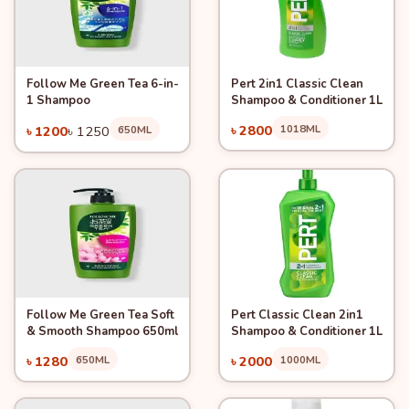
Follow Me Green Tea 6-in-
Pert 2in1 Classic Clean
Quick View
-4%
Quick View
Add to Cart
Add to Cart
1 Shampoo
Shampoo & Conditioner 1L
৳ 2800
1018ML
৳ 1200
৳ 1250
650ML
Follow Me Green Tea Soft
Pert Classic Clean 2in1
Quick View
Quick View
Add to Cart
Add to Cart
& Smooth Shampoo 650ml
Shampoo & Conditioner 1L
৳ 1280
650ML
৳ 2000
1000ML