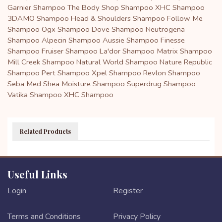
Garnier Shampoo
The Body Shop Shampoo
XHC Shampoo
3DAMO Shampoo
Head & Shoulders Shampoo
Follow Me
Shampoo
Ogx Shampoo
Dove Shampoo
Neutrogena
Shampoo
Alpecin Shampoo
Aussie Shampoo
Finesse
Shampoo
Fruiser Shampoo
La'dor Shampoo
Matrix Shampoo
Mill Creek Shampoo
Natural World Shampoo
Nature Republic
Shampoo
Pert Shampoo
Xpel Shampoo
Revlon Shampoo
Seba Med
Shea Moisture Shampoo
Superdrug Shampoo
Vatika Shampoo
XHC Shampoo
Related Products
Useful Links
Login
Register
Terms and Conditions
Privacy Policy