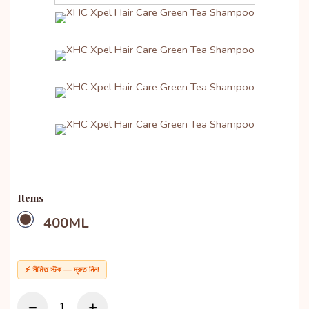
Items
400ML
⚡ সীমিত স্টক — দ্রুত নিন!