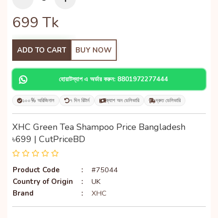
699
Tk
ADD TO CART
BUY NOW
হোয়াটস্যাপ এ অর্ডার করুন: 8801972277444
১০০% অরিজিনাল
৭ দিন রিটার্ন
ক্যাশ অন ডেলিভারি
দ্রুত ডেলিভারি
XHC Green Tea Shampoo Price Bangladesh
৳699 | CutPriceBD
Product Code
:
#75044
Country of Origin
:
UK
Brand
:
XHC