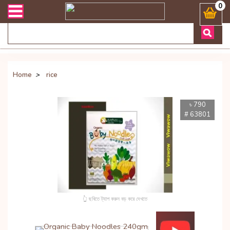
ংক্রান্ত যেকোনো জিজ্ঞাসায় কল করুনঃ ( Whatsapp ) 8801972277444 Bangl
0
Home
>
rice
৳ 790
# 63801
👆 ছবিতে ট্যাপ করুন বড় করে দেখতে