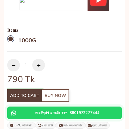
Items
1000G
790
Tk
ADD TO CART
BUY NOW
হোয়াটস্যাপ এ অর্ডার করুন: 8801972277444
১০০% অরিজিনাল
৭ দিন রিটার্ন
ক্যাশ অন ডেলিভারি
দ্রুত ডেলিভারি