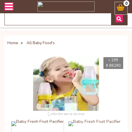
জিজ্ঞাসায় কল করুনঃ ( Whatsapp ) 8801972277444 Bangladesh's Most Tru
0
Home
>
All Baby Food's
৳ 199
# 88290
👆 ছবিতে ট্যাপ করুন বড় করে দেখতে