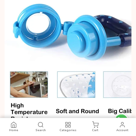
Baby Fresh Fruit Pacifier
৳199
Add to Cart
Home
Search
Categories
Cart
Account