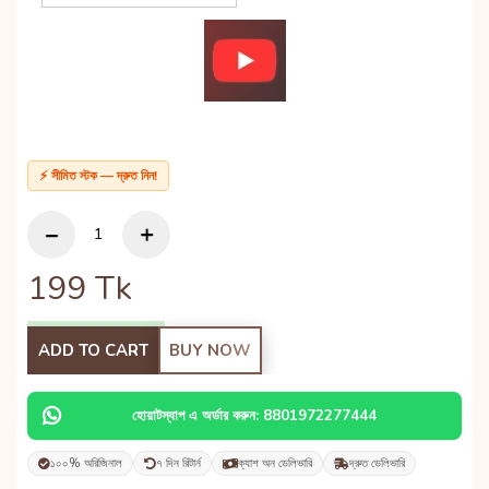
⚡ সীমিত স্টক — দ্রুত নিন!
199
Tk
ADD TO CART
BUY NOW
হোয়াটস্যাপ এ অর্ডার করুন: 8801972277444
১০০% অরিজিনাল
৭ দিন রিটার্ন
ক্যাশ অন ডেলিভারি
দ্রুত ডেলিভারি