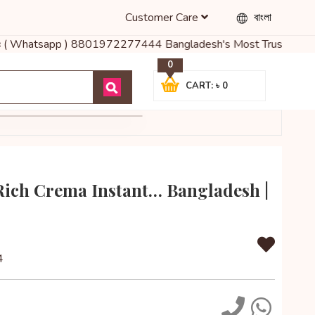
Customer Care
বাংলা
ল করুনঃ ( Whatsapp ) 8801972277444 Bangladesh's Most Trusted Onl
0
CART: ৳ 0
Rich Crema Instant… Bangladesh |
4