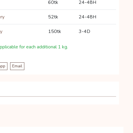
60tk
24-48H
ery
52tk
24-48H
ry
150tk
3-4D
plicable for each additional 1 kg.
app
Email