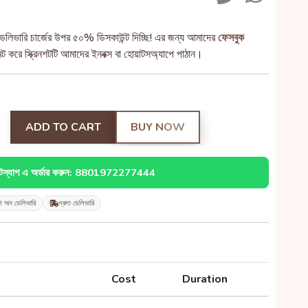
েলিভারি চার্জের উপর ৫০% ডিসকাউন্ট দিচ্ছি! এর জন্য আমাদের
ফেসবুক
 করে স্ক্রিনশটটি আমাদের ইনবক্স বা হোয়াটসঅ্যাপে পাঠান।
ADD TO CART
BUY NOW
াটস্যাপ এ অর্ডার করুন: 8801972277444
শ অন ডেলিভারি
দ্রুত ডেলিভারি
Cost
Duration