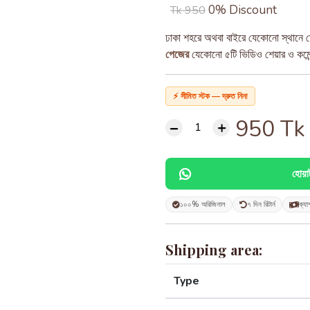
0% Discount
Tk 950
ঢাকা শহরে অথবা বাইরে যেকোনো স্থানে ড
পেজের
যেকোনো ৫টি ভিডিও শেয়ার ও কমেন্ট
⚡ সীমিত স্টক — দ্রুত নিন!
950
Tk
হোয়
১০০% অরিজিনাল
৭ দিন রিটার্ন
ক্যা
Shipping area:
Type