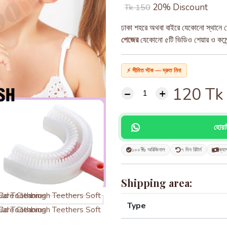
20% Discount
Tk 150
ঢাকা শহরে অথবা বাইরে যেকোনো স্থানে ড
পেজের
যেকোনো ৫টি ভিডিও শেয়ার ও কমেন্ট
⚡ সীমিত স্টক — দ্রুত নিন!
120
Tk
হোয়
১০০% অরিজিনাল
৭ দিন রিটার্ন
ক্যা
Shipping area:
Type