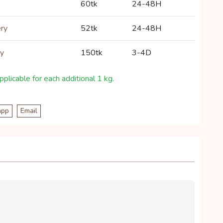
60tk
24-48H
ery
52tk
24-48H
ry
150tk
3-4D
plicable for each additional 1 kg.
app
Email