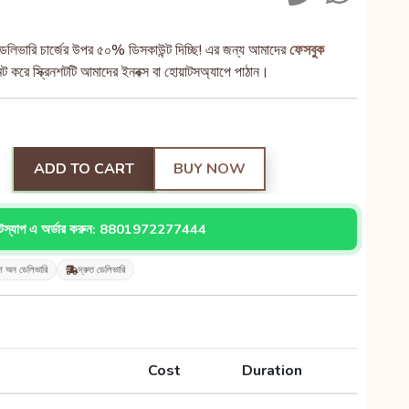
েলিভারি চার্জের উপর ৫০% ডিসকাউন্ট দিচ্ছি! এর জন্য আমাদের
ফেসবুক
 করে স্ক্রিনশটটি আমাদের ইনবক্স বা হোয়াটসঅ্যাপে পাঠান।
ADD TO CART
BUY NOW
াটস্যাপ এ অর্ডার করুন: 8801972277444
শ অন ডেলিভারি
দ্রুত ডেলিভারি
Cost
Duration