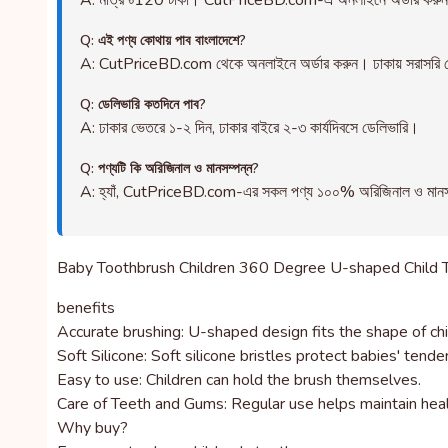
A: মাত্র ৳120 টাকা। CutPriceBD.com-এ অনলাইনে অর্ডার করু
Q: এই পণ্য কোথায় পাব বাংলাদেশে?
A: CutPriceBD.com থেকে অনলাইনে অর্ডার করুন। ঢাকায় সরাসরি ড
Q: ডেলিভারি কতদিনে পাব?
A: ঢাকার ভেতরে ১-২ দিন, ঢাকার বাইরে ২-৩ কার্যদিবসে ডেলিভারি।
Q: পণ্যটি কি অরিজিনাল ও মানসম্পন্ন?
A: হ্যাঁ, CutPriceBD.com-এর সকল পণ্য ১০০% অরিজিনাল ও মানসম্পন্ন
Baby Toothbrush Children 360 Degree U-shaped Child To
benefits
Accurate brushing: U-shaped design fits the shape of chil
Soft Silicone: Soft silicone bristles protect babies' tend
Easy to use: Children can hold the brush themselves.
Care of Teeth and Gums: Regular use helps maintain hea
Why buy?