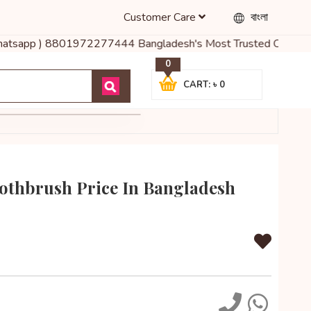
Customer Care
বাংলা
( Whatsapp ) 8801972277444 Bangladesh's Most Trusted Online Shop 
0
CART: ৳ 0
othbrush Price In Bangladesh