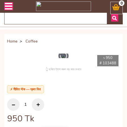
বং ডেলিভারী সংক্রান্ত যেকোনো জিজ্ঞাসায় কল করুনঃ ( Whatsapp ) 8801972
0
Home
>
Coffee
৳ 950
# 103488
👆 ছবিতে ট্যাপ করুন বড় করে দেখতে
⚡ সীমিত স্টক — দ্রুত নিন!
950
Tk