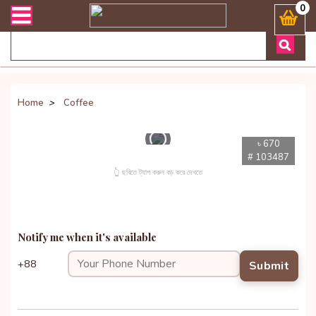
ারী সংক্রান্ত যেকোনো জিজ্ঞাসায় কল করুনঃ ( Whatsapp ) 8801972277444 
0
Home
>
Coffee
৳ 670
# 103487
👆 ছবিতে ট্যাপ করুন বড় করে দেখতে
Notify me when it's available
+88
Submit