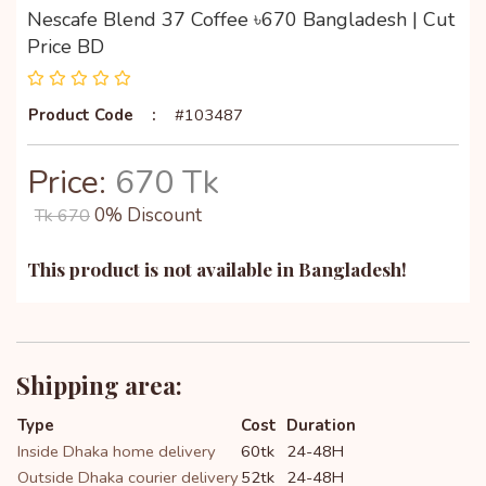
Nescafe Blend 37 Coffee ৳670 Bangladesh | Cut
Price BD
Product Code
:
#103487
Price:
670 Tk
0% Discount
Tk 670
This product is not available in Bangladesh!
Shipping area:
Type
Cost
Duration
Inside Dhaka home delivery
60tk
24-48H
Outside Dhaka courier delivery
52tk
24-48H