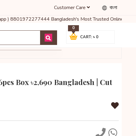
Customer Care
বাংলা
atsapp ) 8801972277444 Bangladesh's Most Trusted Online Shop for
0
CART: ৳ 0
6pcs Box ৳2,690 Bangladesh | Cut