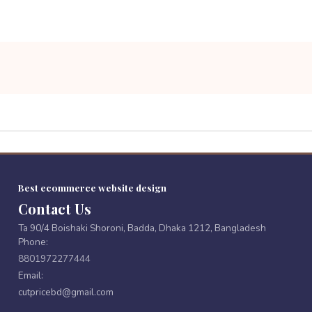
Best ecommerce website design
Contact Us
Ta 90/4 Boishaki Shoroni, Badda, Dhaka 1212, Bangladesh
Phone:
8801972277444
Email:
cutpricebd@gmail.com