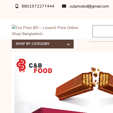
8801972277444
cutpricebd@gmail.com
SHOP BY CATEGORY