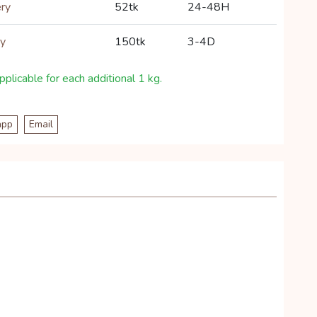
ery
52tk
24-48H
ry
150tk
3-4D
plicable for each additional 1 kg.
app
Email