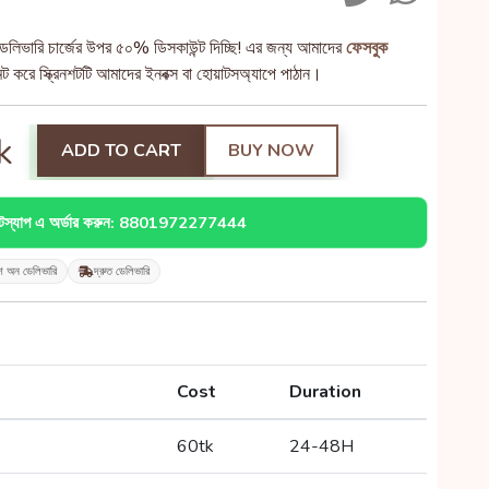
েলিভারি চার্জের উপর ৫০% ডিসকাউন্ট দিচ্ছি! এর জন্য আমাদের
ফেসবুক
 করে স্ক্রিনশটটি আমাদের ইনবক্স বা হোয়াটসঅ্যাপে পাঠান।
k
ADD TO CART
BUY NOW
াটস্যাপ এ অর্ডার করুন: 8801972277444
শ অন ডেলিভারি
দ্রুত ডেলিভারি
Cost
Duration
60tk
24-48H