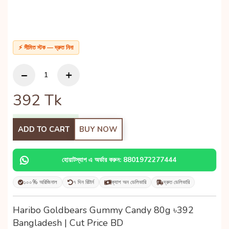
⚡ সীমিত স্টক — দ্রুত নিন!
392
Tk
ADD TO CART
BUY NOW
হোয়াটস্যাপ এ অর্ডার করুন: 8801972277444
১০০% অরিজিনাল
৭ দিন রিটার্ন
ক্যাশ অন ডেলিভারি
দ্রুত ডেলিভারি
Haribo Goldbears Gummy Candy 80g ৳392
Bangladesh | Cut Price BD