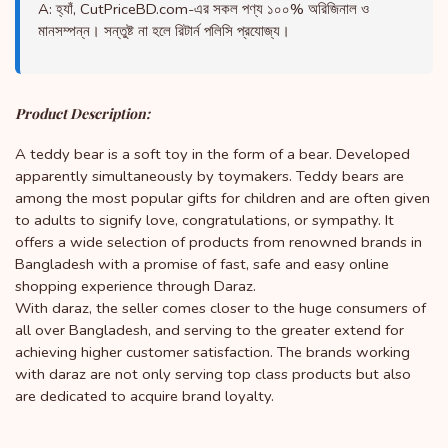
A: হ্যাঁ, CutPriceBD.com-এর সকল পণ্য ১০০% অরিজিনাল ও
মানসম্পন্ন। সন্তুষ্ট না হলে রিটার্ন পলিসি প্রযোজ্য।
Product Description:
A teddy bear is a soft toy in the form of a bear. Developed 
apparently simultaneously by toymakers. Teddy bears are 
among the most popular gifts for children and are often given 
to adults to signify love, congratulations, or sympathy. It 
offers a wide selection of products from renowned brands in 
Bangladesh with a promise of fast, safe and easy online 
shopping experience through Daraz.
With daraz, the seller comes closer to the huge consumers of 
all over Bangladesh, and serving to the greater extend for 
achieving higher customer satisfaction. The brands working 
with daraz are not only serving top class products but also 
are dedicated to acquire brand loyalty.