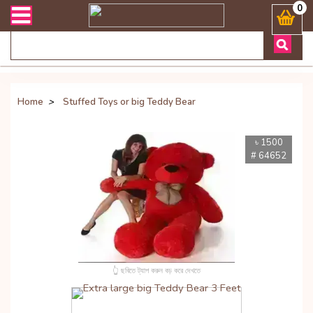
েলিভারী সংক্রান্ত যেকোনো জিজ্ঞাসায় কল করুনঃ ( Whatsapp ) 88019722774
0
Home
>
Stuffed Toys or big Teddy Bear
৳ 1500
# 64652
👆 ছবিতে ট্যাপ করুন বড় করে দেখতে