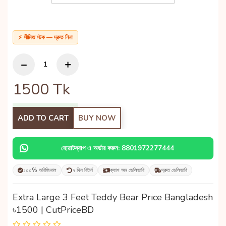
⚡ সীমিত স্টক — দ্রুত নিন!
1500
Tk
ADD TO CART
BUY NOW
হোয়াটস্যাপ এ অর্ডার করুন: 8801972277444
১০০% অরিজিনাল
৭ দিন রিটার্ন
ক্যাশ অন ডেলিভারি
দ্রুত ডেলিভারি
Extra Large 3 Feet Teddy Bear Price Bangladesh
৳1500 | CutPriceBD