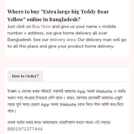
Where to buy "
Extra large big Teddy Bear
Yellow
" online in Bangladesh?
Just click on
Buy Now
and give us your name + mobile
number + address, we give home delivery all over
Bangladesh. See our
delivery area
. Our delivery man will go
to all this place and give your product home delivery.
How to Order?
ইনবক্স এ মেসেজ করার পরিবর্তে, সরাসরি আমাদের App অথবা Website এ অর্ডার
করলে পণ্য পাওয়ার নিশ্চয়তা বেশি থাকে। কারন, আপনার মেসেজটি আমাদের এজেন্ট
পড়ার পূর্বে অন্য ক্রেতা App অথবা Website থেকে কিনে স্টক আউট করে দিতে
পারে।
অথবা অর্ডার করার জন্য আমাদেরকে হোয়াটস্যাপ করতে পারেন এই নম্বরে:
8801972277444