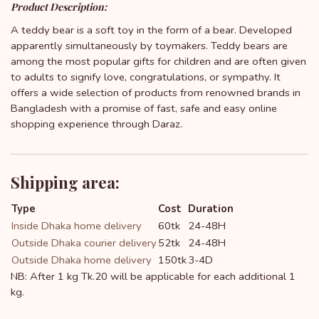
Product Description:
A teddy bear is a soft toy in the form of a bear. Developed
apparently simultaneously by toymakers. Teddy bears are
among the most popular gifts for children and are often given
to adults to signify love, congratulations, or sympathy. It
offers a wide selection of products from renowned brands in
Bangladesh with a promise of fast, safe and easy online
shopping experience through Daraz.
Shipping area:
Type
Cost
Duration
Inside Dhaka home delivery
60tk
24-48H
Outside Dhaka courier delivery
52tk
24-48H
Outside Dhaka home delivery
150tk
3-4D
NB: After 1 kg Tk.20 will be applicable for each additional 1
kg.