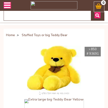
ভারী সংক্রান্ত যেকোনো জিজ্ঞাসায় কল করুনঃ ( Whatsapp ) 8801972277444
0
Home
>
Stuffed Toys or big Teddy Bear
৳ 850
# 93691
👆 ছবিতে ট্যাপ করুন বড় করে দেখতে