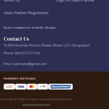
About Us
Login As Sales Partner
Sales Partner Registration
Best ecommerce website design
Contact Us
Ta 90/4 Boishaki Shoroni, Badda, Dhaka 1212, Bangladesh
Phone:
8801972277444
Email:
cutpricebd@gmail.com
PAYMENT METHODS
Copyright © 2026 All rights reserved || Developed by
www.eomsbd.com