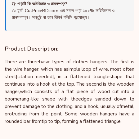
Q: পণ্যটি কি অরিজিনাল ও মানসম্পন্ন?
A: হ্যাঁ, CutPriceBD.com-এর সকল পণ্য ১০০% অরিজিনাল ও
মানসম্পন্ন। সন্তুষ্ট না হলে রিটার্ন পলিসি প্রযোজ্য।
Product Description:
There are threebasic types of clothes hangers. The first is 
the wire hanger, which has asimple loop of wire, most often 
steel[citation needed], in a flattened triangleshape that 
continues into a hook at the top. The second is the wooden 
hanger,which consists of a flat piece of wood cut into a 
boomerang-like shape with theedges sanded down to 
prevent damage to the clothing, and a hook, usually ofmetal, 
protruding from the point. Some wooden hangers have a 
rounded bar fromtip to tip, forming a flattened triangle.