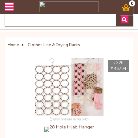
লিভারী সংক্রান্ত যেকোনো জিজ্ঞাসায় কল করুনঃ ( Whatsapp ) 88019722774
0
Home
>
Clothes Line & Drying Racks
৳ 320
# 46704
👆 ছবিতে ট্যাপ করুন বড় করে দেখতে