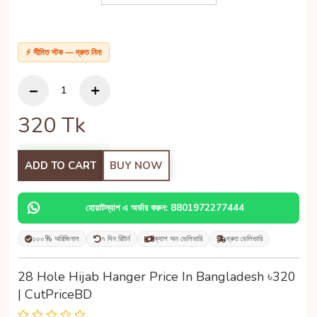
⚡ সীমিত স্টক — দ্রুত নিন!
320
Tk
ADD TO CART
BUY NOW
হোয়াটস্যাপ এ অর্ডার করুন: 8801972277444
১০০% অরিজিনাল
৭ দিন রিটার্ন
ক্যাশ অন ডেলিভারি
দ্রুত ডেলিভারি
28 Hole Hijab Hanger Price In Bangladesh ৳320
| CutPriceBD