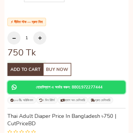
⚡ সীমিত স্টক — দ্রুত নিন!
750
Tk
ADD TO CART
BUY NOW
হোয়াটস্যাপ এ অর্ডার করুন: 8801972277444
১০০% অরিজিনাল
৭ দিন রিটার্ন
ক্যাশ অন ডেলিভারি
দ্রুত ডেলিভারি
Thai Adult Diaper Price In Bangladesh ৳750 |
CutPriceBD