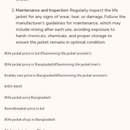
Regularly inspect the life
Maintenance and Inspection:
jacket for any signs of wear, tear, or damage. Follow the
manufacturer's guidelines for maintenance, which may
include rinsing after each use, avoiding exposure to
harsh
, chemicals, and proper storage to
chemicals
ensure the jacket remains in optimal condition.
#life jacket price in bd #Swimming life jacket women's
#life jacket price in Bangladesh#Swimming life jacket men's
#safety vest price in Bangladesh#Swimming life jacket women's
#লাইফ জ্যাকেট
#life jacket price Bangladesh
#windbreaker price in bd
#life jacket shop in Bangladesh