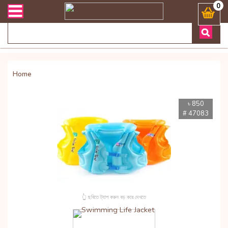
ভারী সংক্রান্ত যেকোনো জিজ্ঞাসায় কল করুনঃ ( Whatsapp ) 8801972277444 
0
Home
৳ 850
# 47083
👆 ছবিতে ট্যাপ করুন বড় করে দেখতে