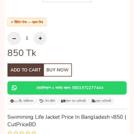
⚡ সীমিত স্টক — দ্রুত নিন!
850
Tk
ADD TO CART
BUY NOW
হোয়াটস্যাপ এ অর্ডার করুন: 8801972277444
১০০% অরিজিনাল
৭ দিন রিটার্ন
ক্যাশ অন ডেলিভারি
দ্রুত ডেলিভারি
Swimming Life Jacket Price In Bangladesh ৳850 |
CutPriceBD