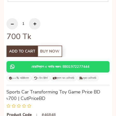
700
Tk
ADD TO CART
BUY NOW
হোয়াটস্যাপ এ অর্ডার করুন: 8801972277444
১০০% অরিজিনাল
৭ দিন রিটার্ন
ক্যাশ অন ডেলিভারি
দ্রুত ডেলিভারি
Sports Car Transforming Toy Game Price BD
৳700 | CutPriceBD
Product Code
:
#46848