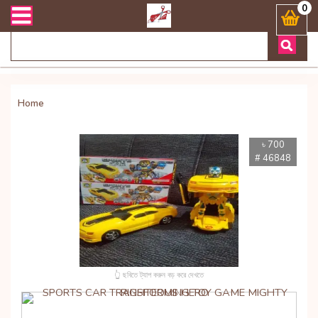
এবং ডেলিভারী সংক্রান্ত যেকোনো জিজ্ঞাসায় কল করুনঃ ( Whatsapp ) 880197
0
Home
৳ 700
# 46848
👆 ছবিতে ট্যাপ করুন বড় করে দেখতে