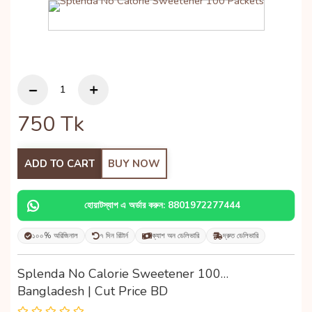
750
Tk
ADD TO CART
BUY NOW
হোয়াটস্যাপ এ অর্ডার করুন: 8801972277444
১০০% অরিজিনাল
৭ দিন রিটার্ন
ক্যাশ অন ডেলিভারি
দ্রুত ডেলিভারি
Splenda No Calorie Sweetener 100…
Bangladesh | Cut Price BD