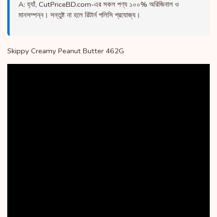
A: হ্যাঁ, CutPriceBD.com-এর সকল পণ্য ১০০% অরিজিনাল ও
মানসম্পন্ন। সন্তুষ্ট না হলে রিটার্ন পলিসি প্রযোজ্য।
Skippy Creamy Peanut Butter 462G