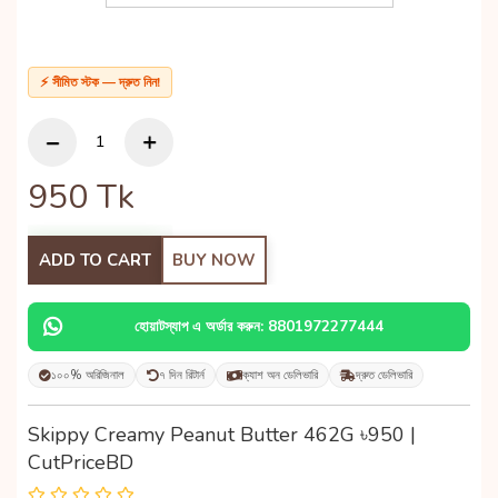
⚡ সীমিত স্টক — দ্রুত নিন!
950
Tk
ADD TO CART
BUY NOW
হোয়াটস্যাপ এ অর্ডার করুন: 8801972277444
১০০% অরিজিনাল
৭ দিন রিটার্ন
ক্যাশ অন ডেলিভারি
দ্রুত ডেলিভারি
Skippy Creamy Peanut Butter 462G ৳950 |
CutPriceBD