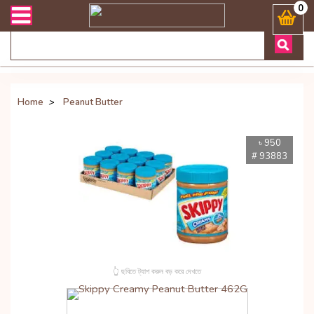
িভারী সংক্রান্ত যেকোনো জিজ্ঞাসায় কল করুনঃ ( Whatsapp ) 880197227744
0
Home
>
Peanut Butter
৳ 950
# 93883
👆 ছবিতে ট্যাপ করুন বড় করে দেখতে