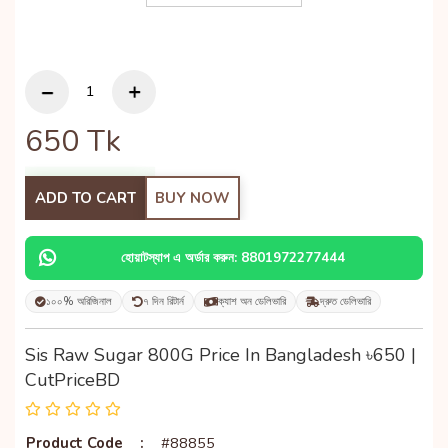
650
Tk
ADD TO CART
BUY NOW
হোয়াটস্যাপ এ অর্ডার করুন: 8801972277444
১০০% অরিজিনাল
৭ দিন রিটার্ন
ক্যাশ অন ডেলিভারি
দ্রুত ডেলিভারি
Sis Raw Sugar 800G Price In Bangladesh ৳650 |
CutPriceBD
Product Code
:
#88855