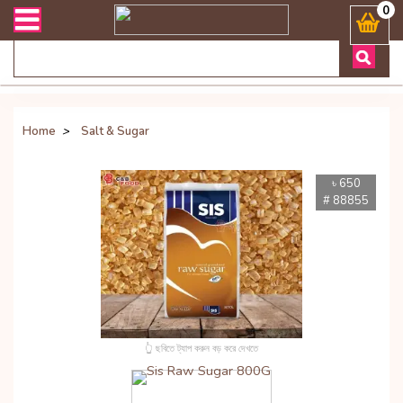
লিভারী সংক্রান্ত যেকোনো জিজ্ঞাসায় কল করুনঃ ( Whatsapp ) 88019722774
0
Home
>
Salt & Sugar
৳ 650
# 88855
👆 ছবিতে ট্যাপ করুন বড় করে দেখতে