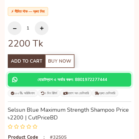
⚡ সীমিত স্টক — দ্রুত নিন!
2200
Tk
ADD TO CART
BUY NOW
হোয়াটস্যাপ এ অর্ডার করুন: 8801972277444
১০০% অরিজিনাল
৭ দিন রিটার্ন
ক্যাশ অন ডেলিভারি
দ্রুত ডেলিভারি
Selsun Blue Maximum Strength Shampoo Price
৳2200 | CutPriceBD
Product Code
:
#32505