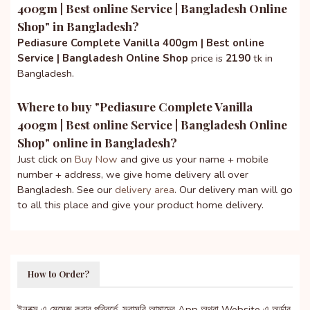
400gm | Best online Service | Bangladesh Online
Shop
" in Bangladesh?
Pediasure Complete Vanilla 400gm | Best online
Service | Bangladesh Online Shop
price is
2190
tk in
Bangladesh.
Where to buy "
Pediasure Complete Vanilla
400gm | Best online Service | Bangladesh Online
Shop
" online in Bangladesh?
Just click on
Buy Now
and give us your name + mobile
number + address, we give home delivery all over
Bangladesh. See our
delivery area
. Our delivery man will go
to all this place and give your product home delivery.
How to Order?
ইনবক্স এ মেসেজ করার পরিবর্তে, সরাসরি আমাদের App অথবা Website এ অর্ডার