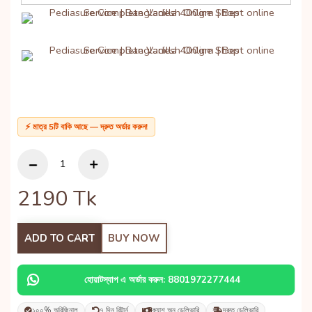
⚡ মাত্র 5টি বাকি আছে — দ্রুত অর্ডার করুন!
2190
Tk
ADD TO CART
BUY NOW
হোয়াটস্যাপ এ অর্ডার করুন: 8801972277444
১০০% অরিজিনাল
৭ দিন রিটার্ন
ক্যাশ অন ডেলিভারি
দ্রুত ডেলিভারি