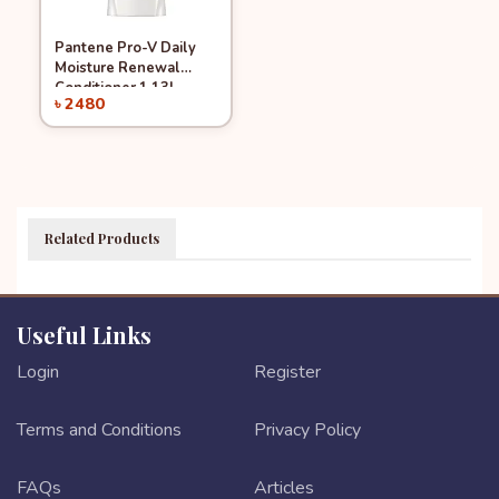
Pantene Pro-V Daily
Quick View
Add to Cart
Moisture Renewal
Conditioner 1.13L
৳ 2480
Related Products
Useful Links
Login
Register
Terms and Conditions
Privacy Policy
FAQs
Articles