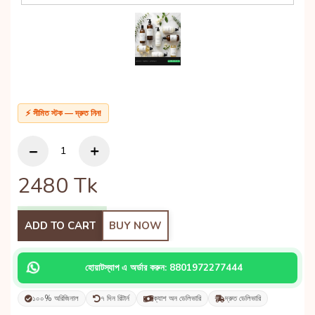
⚡ সীমিত স্টক — দ্রুত নিন!
2480
Tk
ADD TO CART
BUY NOW
হোয়াটস্যাপ এ অর্ডার করুন: 8801972277444
১০০% অরিজিনাল
৭ দিন রিটার্ন
ক্যাশ অন ডেলিভারি
দ্রুত ডেলিভারি