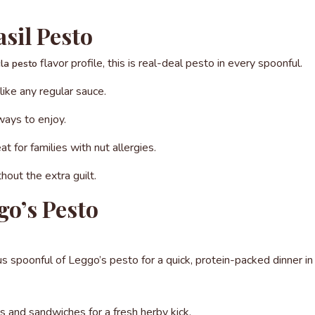
sil Pesto
flavor profile, this is real-deal pesto in every spoonful.
la pesto
like any regular sauce.
ways to enjoy.
t for families with nut allergies.
hout the extra guilt.
go’s Pesto
 spoonful of Leggo’s pesto for a quick, protein-packed dinner in
 and sandwiches for a fresh herby kick.