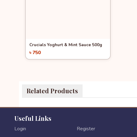
Crucials Yoghurt & Mint Sauce 500g
৳ 750
Add to Cart
Related Products
Useful Links
Login
Register