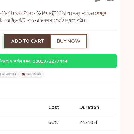
েলিভারি চার্জের উপর ৫০% ডিসকাউন্ট দিচ্ছি! এর জন্য আমাদের
ফেসবুক
 করে স্ক্রিনশটটি আমাদের ইনবক্স বা হোয়াটসঅ্যাপে পাঠান।
ADD TO CART
BUY NOW
াটস্যাপ এ অর্ডার করুন: 8801972277444
শ অন ডেলিভারি
দ্রুত ডেলিভারি
Cost
Duration
60tk
24-48H