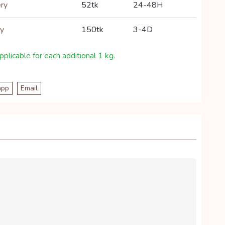
ery
52tk
24-48H
ry
150tk
3-4D
plicable for each additional 1 kg.
app
Email