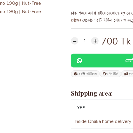
ঢাকা শহরে অথবা বাইরে যেকোনো স্থানে ড
পেজের
যেকোনো ৫টি ভিডিও শেয়ার ও কমেন্ট
700
Tk
হোয়
১০০% অরিজিনাল
৭ দিন রিটার্ন
ক্যা
Shipping area:
Type
Inside Dhaka home delivery