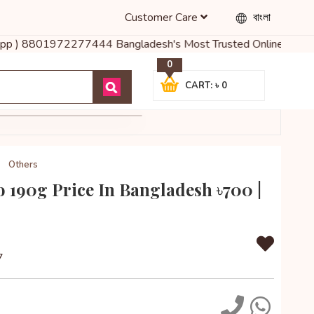
Customer Care
বাংলা
pp ) 8801972277444 Bangladesh's Most Trusted Online Shop for Bab
0
CART: ৳ 0
Others
o 190g Price In Bangladesh ৳700 |
7