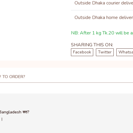
Outside Dhaka courier deliv
Outside Dhaka home delive
NB: After 1 kg Tk.20 will be ap
SHARING THIS ON:
Facebook
Twitter
Whats
 TO ORDER?
n Bangladesh কত?
ন।