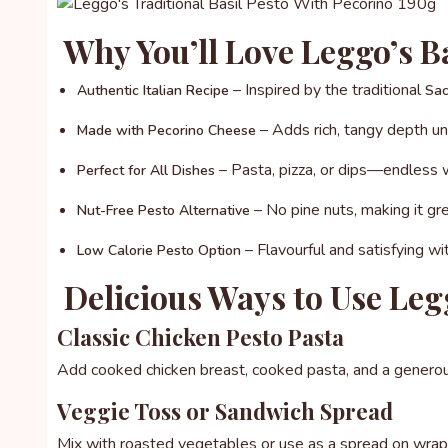
Why You’ll Love Leggo’s Ba
– Inspired by the traditional
Authentic Italian Recipe
Sac
– Adds rich, tangy depth un
Made with Pecorino Cheese
– Pasta, pizza, or dips—endless 
Perfect for All Dishes
– No pine nuts, making it grea
Nut-Free Pesto Alternative
– Flavourful and satisfying wit
Low Calorie Pesto Option
Delicious Ways to Use Leg
Classic Chicken Pesto Pasta
Add cooked chicken breast, cooked pasta, and a generous
Veggie Toss or Sandwich Spread
Mix with roasted vegetables or use as a spread on wraps