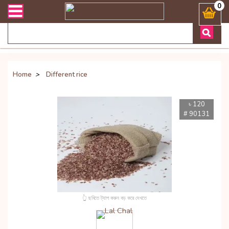
নো জিজ্ঞাসায় কল করুনঃ ( Whatsapp ) 8801972277444 Bangladesh's Most 
0
Home
>
Different rice
৳ 120
# 90131
👆 ছবিতে ট্যাপ করুন বড় করে দেখতে