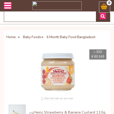
ারী সংক্রান্ত যেকোনো জিজ্ঞাসায় কল করুনঃ ( Whatsapp ) 8801972277444 B
0
Home
>
Baby Foods
>
6 Month Baby Food Bangladesh
৳ 300
# 85349
👆 ছবিতে ট্যাপ করুন বড় করে দেখতে