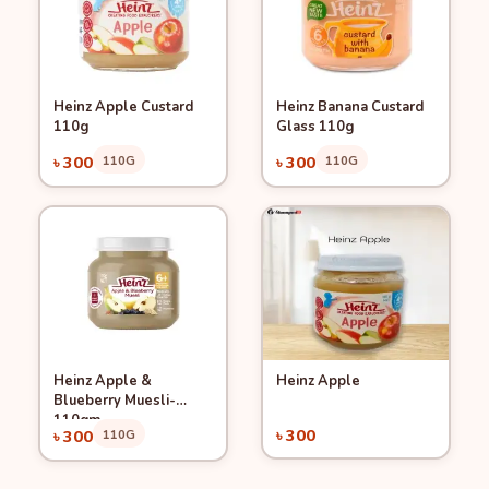
Heinz Apple Custard
Heinz Banana Custard
Quick View
Quick View
Add to Cart
Add to Cart
110g
Glass 110g
৳ 300
110G
৳ 300
110G
Heinz Apple &
Heinz Apple
Quick View
Quick View
Add to Cart
Add to Cart
Blueberry Muesli-
110gm
৳ 300
৳ 300
110G