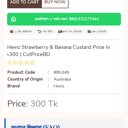
ADD TO CART
BUY NOW
হোয়াটস্যাপ এ অর্ডার করুন: 8801972277444
১০০% অরিজিনাল
৭ দিন রিটার্ন
ক্যাশ অন ডেলিভারি
দ্রুত ডেলিভারি
Heinz Strawberry & Banana Custard Price In
৳300 | CutPriceBD
Product Code
:
#85349
Country of Origin
:
Australia
Brand
:
Heinz
Price:
300 Tk
সচরাচর জিজ্ঞাসা (FAQ)