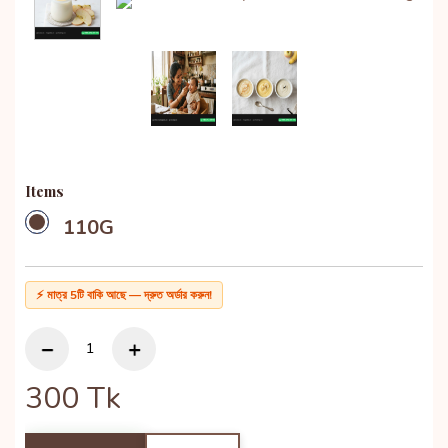
Items
110G
⚡ মাত্র 5টি বাকি আছে — দ্রুত অর্ডার করুন!
300
Tk