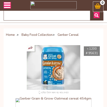
েলিভারী সংক্রান্ত যেকোনো জিজ্ঞাসায় কল করুনঃ ( Whatsapp ) 8801972277
0
Home
>
Baby Food Collection
>
Gerber Cereal
৳ 1200
# 95631
👆 ছবিতে ট্যাপ করুন বড় করে দেখতে