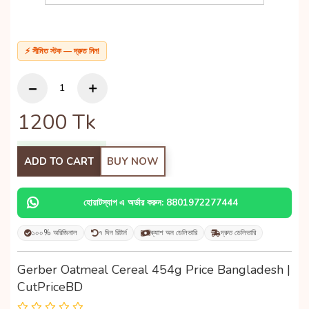
⚡ সীমিত স্টক — দ্রুত নিন!
1200
Tk
ADD TO CART
BUY NOW
হোয়াটস্যাপ এ অর্ডার করুন: 8801972277444
১০০% অরিজিনাল
৭ দিন রিটার্ন
ক্যাশ অন ডেলিভারি
দ্রুত ডেলিভারি
Gerber Oatmeal Cereal 454g Price Bangladesh |
CutPriceBD