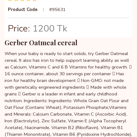
Product Code
:
#95631
Price:
1200 Tk
Gerber Oatmeal cereal
When your baby is ready to start solids, try Gerber Oatmeal
cereal. It also has iron to help support learning ability as well
as Calcium, Vitamins C and 6 B Vitamins for healthy growth. 
16 ounce container, about 30 servings per container  Has
iron for healthy brain development  Non-GMO: not made
with genetically engineered ingredients  Made with whole
grains  Gerber is a leader in infant and early childhood
nutrition. Ingredients: Ingredients: Whole Grain Oat Flour and
Oat Flour (Contains Wheat), Potassium Phosphate,Vitamins
and Minerals: Calcium Carbonate, Vitamin C (Ascorbic Acid),
Iron (Electrolytic), Zinc Sulfate, Vitamin E (Alpha Tocopheryl
Acetate), Niacinamide, Vitamin B2 (Riboflavin), Vitamin B1
(Thiamin Mononitrate), Vitamin B6 (Pyridoxine Hydrochloride),