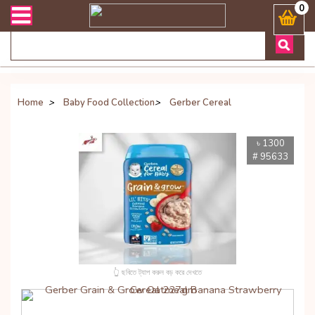
ভারী সংক্রান্ত যেকোনো জিজ্ঞাসায় কল করুনঃ ( Whatsapp ) 8801972277444 
0
Home
>
Baby Food Collection
>
Gerber Cereal
৳ 1300
# 95633
👆 ছবিতে ট্যাপ করুন বড় করে দেখতে