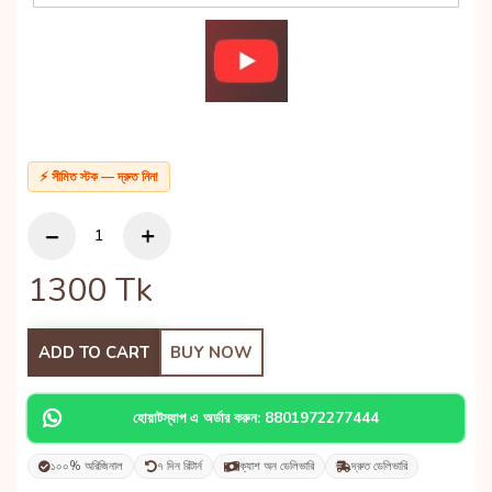
⚡ সীমিত স্টক — দ্রুত নিন!
1300
Tk
ADD TO CART
BUY NOW
হোয়াটস্যাপ এ অর্ডার করুন: 8801972277444
১০০% অরিজিনাল
৭ দিন রিটার্ন
ক্যাশ অন ডেলিভারি
দ্রুত ডেলিভারি