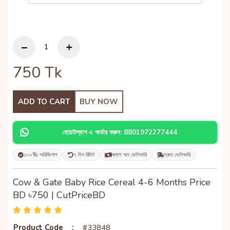
750
Tk
ADD TO CART
BUY NOW
হোয়াটস্যাপ এ অর্ডার করুন: 8801972277444
১০০% অরিজিনাল
৭ দিন রিটার্ন
ক্যাশ অন ডেলিভারি
দ্রুত ডেলিভারি
Cow & Gate Baby Rice Cereal 4-6 Months Price
BD ৳750 | CutPriceBD
Product Code
:
#33848