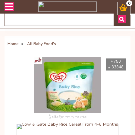
রী সংক্রান্ত যেকোনো জিজ্ঞাসায় কল করুনঃ ( Whatsapp ) 8801972277444 B
0
Home
>
All Baby Food's
৳ 750
# 33848
👆 ছবিতে ট্যাপ করুন বড় করে দেখতে