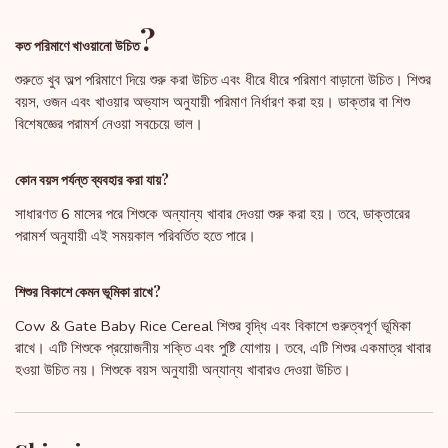
?
কত পরিমাণে খাওয়ানো উচিত
শুরুতে খুব অল্প পরিমাণে দিয়ে শুরু করা উচিত এবং ধীরে ধীরে পরিমাণ বাড়ানো উচিত। শিশুর
বয়স, ওজন এবং খাওয়ার অভ্যাস অনুযায়ী পরিমাণ নির্ধারণ করা হয়। ডাক্তার বা শিশু
বিশেষজ্ঞের পরামর্শ নেওয়া সবচেয়ে ভাল।
কোন বয়স পর্যন্ত ব্যবহার করা যায়?
সাধারণত 6 মাসের পরে শিশুকে অন্যান্য খাবার দেওয়া শুরু করা হয়। তবে, ডাক্তারের
পরামর্শ অনুযায়ী এই সময়কাল পরিবর্তিত হতে পারে।
শিশুর বিকাশে কেমন ভূমিকা রাখে?
Cow & Gate Baby Rice Cereal শিশুর বৃদ্ধি এবং বিকাশে গুরুত্বপূর্ণ ভূমিকা
রাখে। এটি শিশুকে প্রয়োজনীয় শক্তি এবং পুষ্টি যোগায়। তবে, এটি শিশুর একমাত্র খাবার
হওয়া উচিত নয়। শিশুকে বয়স অনুযায়ী অন্যান্য খাবারও দেওয়া উচিত।