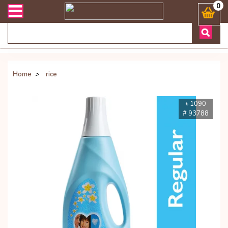
েলিভারী সংক্রান্ত যেকোনো জিজ্ঞাসায় কল করুনঃ ( Whatsapp ) 88019722774
0
Home
>
rice
৳ 1090
# 93788