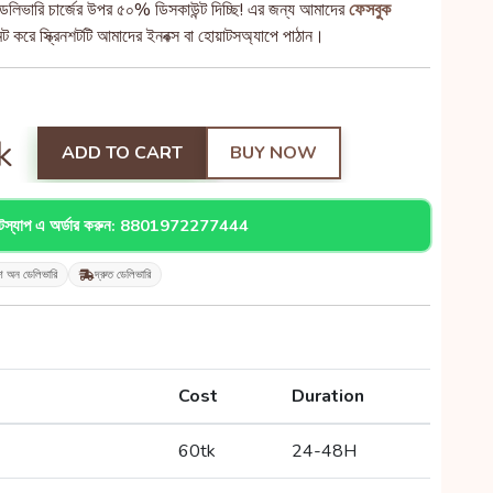
েলিভারি চার্জের উপর ৫০% ডিসকাউন্ট দিচ্ছি! এর জন্য আমাদের
ফেসবুক
 করে স্ক্রিনশটটি আমাদের ইনবক্স বা হোয়াটসঅ্যাপে পাঠান।
k
ADD TO CART
BUY NOW
াটস্যাপ এ অর্ডার করুন: 8801972277444
শ অন ডেলিভারি
দ্রুত ডেলিভারি
Cost
Duration
60tk
24-48H