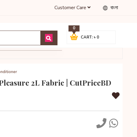
Customer Care
বাংলা
0
CART: ৳ 0
nditioner
Pleasure 2L Fabric | CutPriceBD