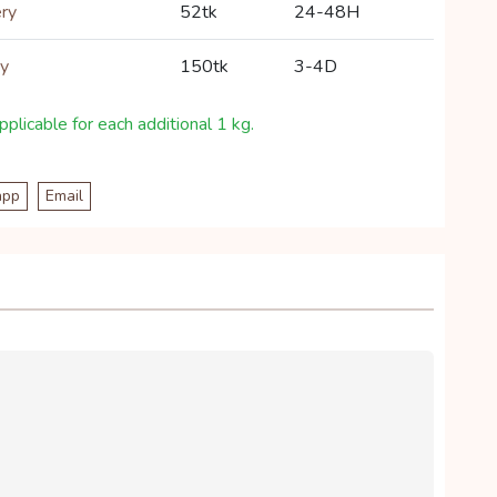
ery
52tk
24-48H
ry
150tk
3-4D
plicable for each additional 1 kg.
app
Email