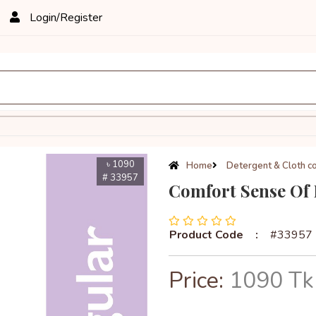
Login/Register
৳ 1090
Home
Detergent & Cloth co
# 33957
Comfort Sense Of 
Product Code
:
#33957
Price:
1090 Tk