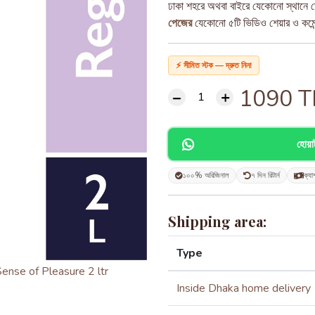
ঢাকা শহরে অথবা বাইরে যেকোনো স্থানে ড
পেজের
যেকোনো ৫টি ভিডিও শেয়ার ও কমেন্ট
⚡ সীমিত স্টক — দ্রুত নিন!
1090
T
হোয়
১০০% অরিজিনাল
৭ দিন রিটার্ন
ক্যা
Shipping area:
Type
Inside Dhaka home delivery