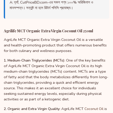
A: হ্যাঁ, CutPriceBD.com-এর সকল পণ্য ১০০% অরিজিনাল ও
মানসম্পন্ন। সন্তুষ্ট না হলে রিটার্ন পলিসি প্রযোজ্য।
Agrilife MCT Organic Extra Virgin Coconut Oil 250ml
AgriLife MCT Organic Extra Virgin Coconut Oil is a versatile
and health-promoting product that offers numerous benefits
for both culinary and wellness purposes.
One of the key benefits
1. Medium-Chain Triglycerides (MCTs):
of AgriLife MCT Organic Extra Virgin Coconut Oil is its high
medium-chain triglycerides (MCTs) content. MCTs are a type
of fatty acid that the body metabolizes differently from long-
chain triglycerides, providing a quick and efficient energy
source. This makes it an excellent choice for individuals
seeking sustained energy levels, especially during physical
activities or as part of a ketogenic diet.
AgriLife MCT
is
2. Organic and Extra Virgin Quality:
Coconut Oil