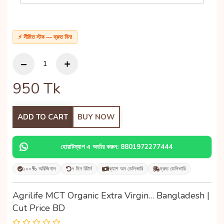
⚡ সীমিত স্টক — দ্রুত নিন!
950
Tk
ADD TO CART
BUY NOW
হোয়াটস্যাপ এ অর্ডার করুন: 8801972277444
১০০% অরিজিনাল
৭ দিন রিটার্ন
ক্যাশ অন ডেলিভারি
দ্রুত ডেলিভারি
Agrilife MCT Organic Extra Virgin… Bangladesh |
Cut Price BD