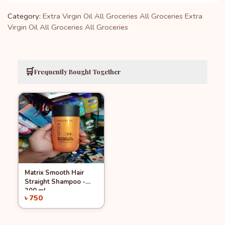
Category:
Extra Virgin Oil
All Groceries
All Groceries
Extra
Virgin Oil
All Groceries
All Groceries
🛒
Frequently Bought Together
Matrix Smooth Hair
Quick View
Add to Cart
Straight Shampoo -
200 ml
৳ 750