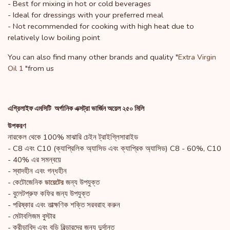
- Best for mixing in hot or cold beverages
- Ideal for dressings with your preferred meal
- Not recommended for cooking with high heat due to
relatively low boiling point
You can also find many other brands and quality "
Extra Virgin
"from us
Oil 1
এগ্রিলাইফ এমসিটি অর্গানিক এক্সট্রা ভার্জিন অয়েল ২৫০ মিলি
উপকরণ
নারকেল থেকে 100% মাঝারি চেইন ট্রাইগ্লিসারাইড
- C8 এবং C10 (ক্যাপ্রিলিক অ্যাসিড এবং ক্যাপ্রিক অ্যাসিড) C8 - 60%, C10
- 40% এর সমন্বয়ে
- স্বাদহীন এবং গন্ধহীন
- কেটোজেনিক
জন্য উপযুক্ত
ডায়েটের
- বুলেটপ্রুফ কফির জন্য উপযুক্ত
- পরিষ্কার এবং তাত্ক্ষণিক শক্তি সরবরাহ করুন
- মেটাবলিজম বুস্টার
- ক্রীড়াবিদ এবং বডি বিল্ডারদের জন্য দুর্দান্ত