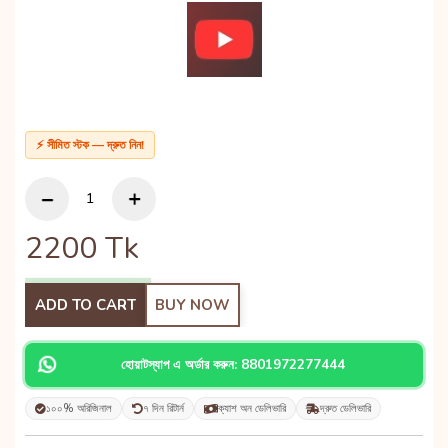
⚡ সীমিত স্টক — দ্রুত নিন!
2200
Tk
ADD TO CART
BUY NOW
হোয়াটস্যাপ এ অর্ডার করুন: 8801972277444
১০০% অরিজিনাল
৭ দিন রিটার্ন
ক্যাশ অন ডেলিভারি
দ্রুত ডেলিভারি