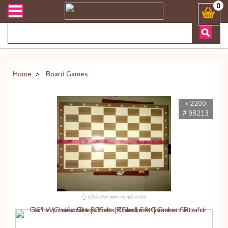
ood, Chocolates & More
0
Home
>
Board Games
৳ 2200
# 98213
👆 ছবিতে ট্যাপ করুন বড় করে দেখতে