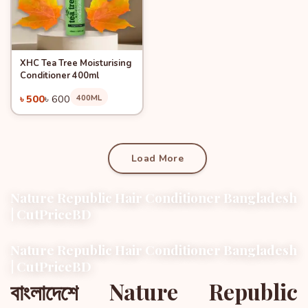
XHC Tea Tree Moisturising
Quick View
Add to Cart
Conditioner 400ml
-16%
৳ 500
৳ 600
400ML
Load More
Nature Republic Hair Conditioner Bangladesh
| CutPriceBD
Nature Republic Hair Conditioner Bangladesh
| CutPriceBD
বাংলাদেশে Nature Republic