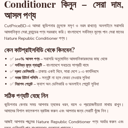
Conditioner কিনুন – সেরা দাম,
আসল পণ্য
CutPriceBD-এ আমরা কন্ডিশনার (চুলকে মসৃণ ও নরম রাখতে) অনলাইনে সরাসরি
আমদানিকৃত সেরা ব্র্যান্ডের পণ্য সরবরাহ করি। বাংলাদেশে সর্বনিম্ন মূল্যে পান সেরা মানের
Nature Republic Conditioner পণ্য।
কেন কাটপ্রাইসবিডি থেকে কিনবেন?
✅
– সরাসরি অনুমোদিত আমদানিকারকদের কাছ থেকে
১০০% আসল পণ্য
✅
– বাংলাদেশে সবচেয়ে সাশ্রয়ী দামে
সর্বনিম্ন মূল্য গ্যারান্টি
✅
– ঢাকায় একই দিনে, সারা দেশে ১-৩ কার্যদিবসে
দ্রুত ডেলিভারি
✅
– সন্তুষ্ট না হলে ফেরত নেওয়ার সুবিধা
সহজ রিটার্ন পলিসি
✅
– ক্যাশ অন ডেলিভারি ও অনলাইন পেমেন্ট সুবিধা
নিরাপদ পেমেন্ট
সঠিক পণ্যটি বেছে নিন
কন্ডিশনার কেনার সময় আপনার ত্বকের ধরন, বয়স ও প্রয়োজনীয়তা মাথায় রাখুন।
আমাদের বিশাল কালেকশন ব্রাউজ করুন এবং আপনার জন্য সেরাটি খুঁজে নিন।
আজই আপনার পছন্দের Nature Republic Conditioner পণ্য অর্ডার করুন এবং