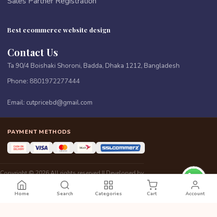
Sales Partner Registration
Best ecommerce website design
Contact Us
Ta 90/4 Boishaki Shoroni, Badda, Dhaka 1212, Bangladesh
Phone:
8801972277444
Email:
cutpricebd@gmail.com
PAYMENT METHODS
Copyright © 2026 All rights reserved || Developed by
www.eomsbd.com
Home
Search
Categories
Cart
Account