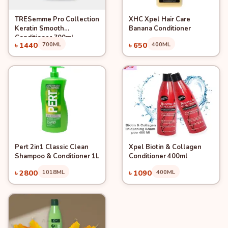
TRESemme Pro Collection
XHC Xpel Hair Care
Quick View
Quick View
Add to Cart
Add to Cart
Keratin Smooth
Banana Conditioner
Conditioner 700ml
৳ 1440
700ML
৳ 650
400ML
Pert 2in1 Classic Clean
Xpel Biotin & Collagen
Quick View
Quick View
Add to Cart
Add to Cart
Shampoo & Conditioner 1L
Conditioner 400ml
৳ 2800
1018ML
৳ 1090
400ML