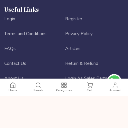
Useful Links
Login
Register
Terms and Conditions
Privacy Policy
FAQs
Articles
Contact Us
Return & Refund
About Us
Login As Sales Partner
Home
Search
Categories
Cart
Account
Sales Partner Registration
Best ecommerce website design
Contact Us