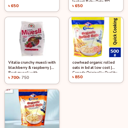
Instant Baby Oats BD
৳ 650
৳ 650
Online Shop
Vitalia crunchy muesli with
cowhead organic rolled
Quick View
-6%
Quick View
Add to Cart
Add to Cart
blackberry & raspberry |
oats in bd at low cost |
Best muesli with
Canada Originally Quality
৳ 850
৳ 700
৳ 750
blackberry