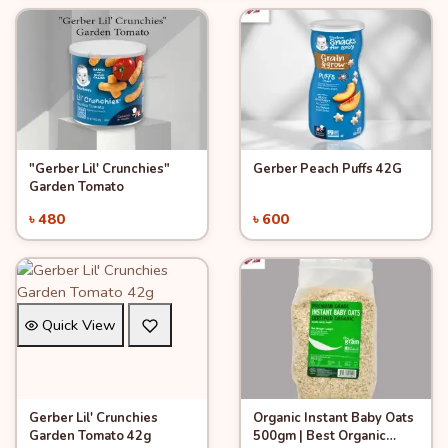
"Gerber Lil' Crunchies"
Gerber Peach Puffs 42G
Quick View
Quick View
Add to Cart
Add to Cart
Garden Tomato
৳ 480
৳ 600
Quick View
Gerber Lil' Crunchies
Organic Instant Baby Oats
Quick View
Add to Cart
Add to Cart
Garden Tomato 42g
500gm | Best Organic