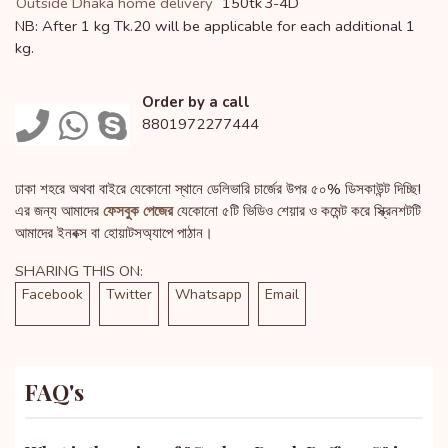
Outside Dhaka home delivery
150tk
3-4D
NB: After 1 kg Tk.20 will be applicable for each additional 1
kg.
Order by a call
8801972277444
ঢাকা শহরে অথবা বাইরে যেকোনো স্থানে ডেলিভারি চার্জের উপর ৫০% ডিসকাউন্ট দিচ্ছি!
এর জন্য আমাদের
ফেসবুক পেজের
যেকোনো ৫টি ভিডিও শেয়ার ও কমেন্ট করে স্ক্রিনশটটি
আমাদের ইনবক্স বা হোয়াটসঅ্যাপে পাঠান।
SHARING THIS ON:
Facebook
Twitter
Whatsapp
Email
FAQ's