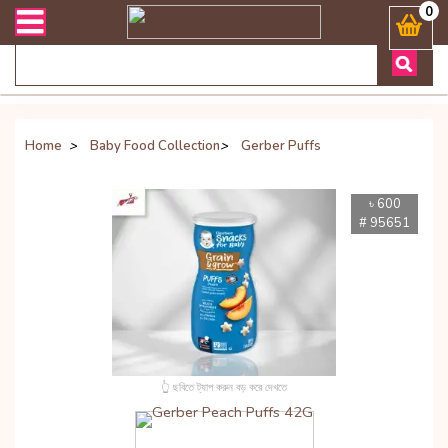
ডেলিভারী সংক্রান্ত যেকোনো জিজ্ঞাসায় কল করুনঃ ( Whatsapp ) 8801972277
0
Home
>
Baby Food Collection
>
Gerber Puffs
৳ 600
# 95651
👆 ছবিতে ট্যাপ করুন বড় করে দেখতে