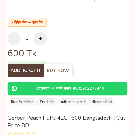
⚡ সীমিত স্টক — দ্রুত নিন!
600
Tk
ADD TO CART
BUY NOW
হোয়াটস্যাপ এ অর্ডার করুন: 8801972277444
১০০% অরিজিনাল
৭ দিন রিটার্ন
ক্যাশ অন ডেলিভারি
দ্রুত ডেলিভারি
Gerber Peach Puffs 42G ৳600 Bangladesh | Cut
Price BD