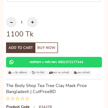
1100
Tk
ADD TO CART
BUY NOW
হোয়াটস্যাপ এ অর্ডার করুন: 8801972277444
১০০% অরিজিনাল
৭ দিন রিটার্ন
ক্যাশ অন ডেলিভারি
দ্রুত ডেলিভারি
The Body Shop Tea Tree Clay Mask Price
Bangladesh | CutPriceBD
Product Code
:
#34278