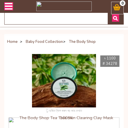
লিভারী সংক্রান্ত যেকোনো জিজ্ঞাসায় কল করুনঃ ( Whatsapp ) 880197227744
0
Home
>
Baby Food Collection
>
The Body Shop
৳ 1100
# 34278
👆 ছবিতে ট্যাপ করুন বড় করে দেখতে