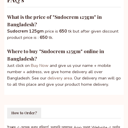
What is the price of "
Sudocrem 125gm
" in
Bangladesh?
Sudocrem 125gm
price is
650
tk but after given discount
product price is :
650
tk.
Where to buy "
Sudocrem 125gm
" online in
Bangladesh?
Just click on
Buy Now
and give us your name + mobile
number + address, we give home delivery all over
Bangladesh. See our
delivery area
. Our delivery man will go
to all this place and give your product home delivery.
How to Order?
ইনবক্স এ মেসেজ করার পরিবর্তে, সরাসরি আমাদের App অথবা Website এ অর্ডার