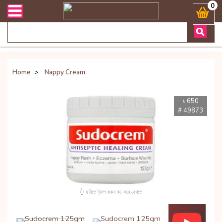
িভারী সংক্রান্ত যেকোনো জিজ্ঞাসায় কল করুনঃ ( Whatsapp ) 8801972277444
0
Home
>
Nappy Cream
৳ 650
# 49873
👆 ছবিতে ট্যাপ করুন বড় করে দেখতে