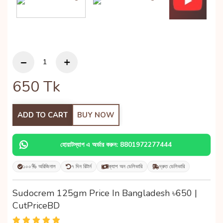
650
Tk
ADD TO CART
BUY NOW
হোয়াটস্যাপ এ অর্ডার করুন: 8801972277444
১০০% অরিজিনাল
৭ দিন রিটার্ন
ক্যাশ অন ডেলিভারি
দ্রুত ডেলিভারি
Sudocrem 125gm Price In Bangladesh ৳650 |
CutPriceBD