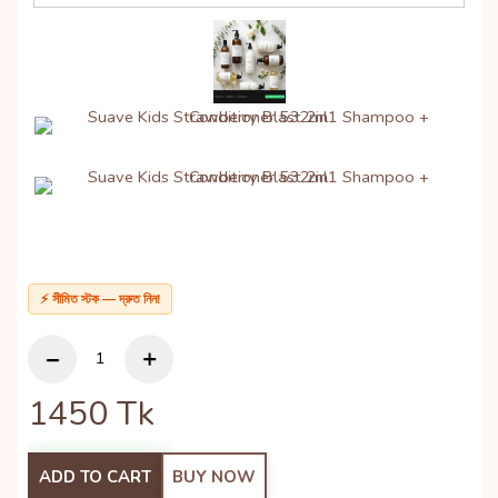
⚡ সীমিত স্টক — দ্রুত নিন!
1450
Tk
ADD TO CART
BUY NOW